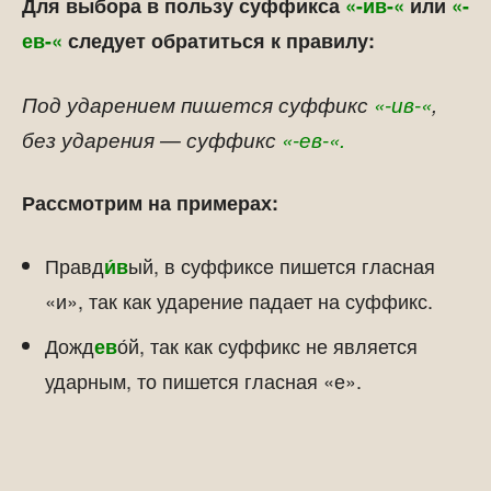
Для выбора в пользу суффикса
«-ив-«
или
«-
ев-«
следует обратиться к правилу:
Под ударением пишется суффикс
«-ив-«
,
без ударения — суффикс
«-ев-«.
Рассмотрим на примерах:
Правд
ый, в суффиксе пишется гласная
и́в
«и», так как ударение падает на суффикс.
Дожд
о́й, так как суффикс не является
ев
ударным, то пишется гласная «е».