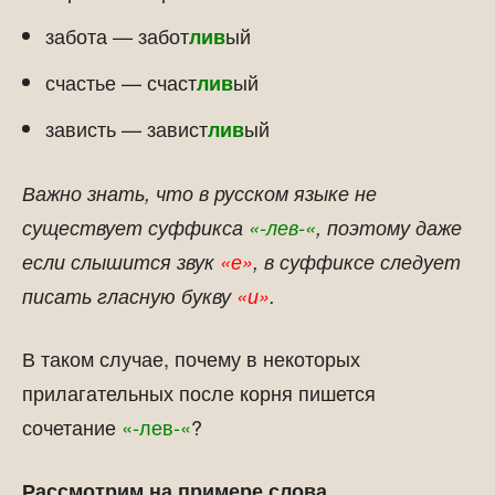
забота — забот
ый
лив
счастье — счаст
ый
лив
зависть — завист
ый
лив
Важно знать, что в русском языке не
существует суффикса
«-лев-«
, поэтому даже
если слышится звук
«е»
, в суффиксе следует
писать гласную букву
«и»
.
В таком случае, почему в некоторых
прилагательных после корня пишется
сочетание
«-лев-«
?
Рассмотрим на примере слова