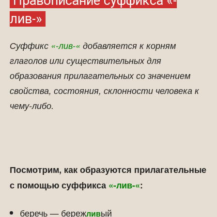
Правописание суффикса «-
лив-»
Суффикс
«-лив-«
добавляется к корням
глаголов или существительных для
образования прилагательных со значением
свойства, состояния, склонности человека к
чему-либо.
Посмотрим, как образуются прилагательные
с помощью суффикса
«-лив-«
:
беречь — береж
ый
лив