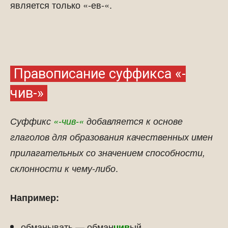
является только «-ев-«.
Правописание суффикса «-
чив-»
Суффикс
«-чив-«
добавляется к основе
глаголов для образования качественных имен
прилагательных со значением способности,
.
склонности к чему-либо
Например:
обманывать — обман
ый
чив