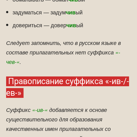
задуматься — задум
ый
чив
довериться — довер
ый
чив
Следует запомнить, что в русском языке в
составе прилагательных нет суффикса
«-
чев-«
.
Правописание суффикса «-ив-/-
ев-»
Суффикс
«-ив-«
добавляется к основе
существительного для образования
качественных имен прилагательных со