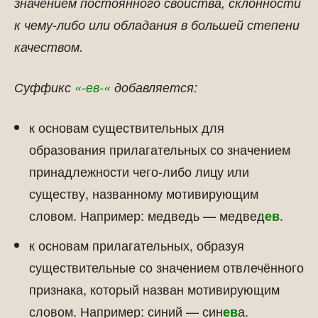
значением постоянного свойства, склонности
к чему-либо или обладания в большей степени
качеством.
Суффикс
«-ев-«
добавляется:
к основам существительных для
образования прилагательных со значением
принадлежности чего-либо лицу или
существу, названному мотивирующим
словом. Например: медведь — медвед
.
ев
к основам прилагательных, образуя
существительные со значением отвлечённого
признака, который назван мотивирующим
словом. Например: синий — син
а.
ев