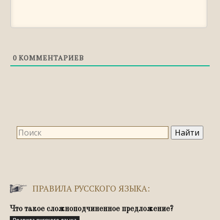
Написание сочетаний «-ЕЧК-» и «-ИЧК-» в
словах
Правописание суффиксов «-ЧИК-/-ЩИК-«
Правописание суффикса «-ОВА-/-ЕВА-» в
0
КОММЕНТАРИЕВ
глаголах
ПРАВИЛА РУССКОГО ЯЗЫКА:
Что такое сложноподчиненное предложение?