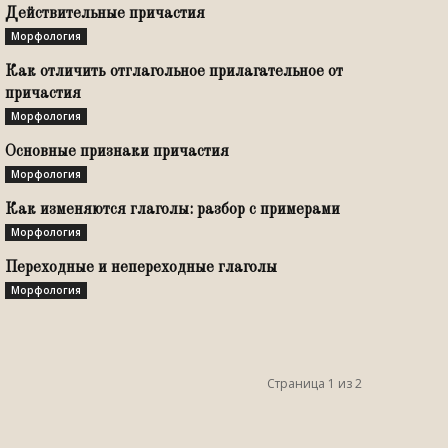
Действительные причастия
Морфология
Как отличить отглагольное прилагательное от
причастия
Морфология
Основные признаки причастия
Морфология
Как изменяются глаголы: разбор с примерами
Морфология
Переходные и непереходные глаголы
Морфология
Страница 1 из 2