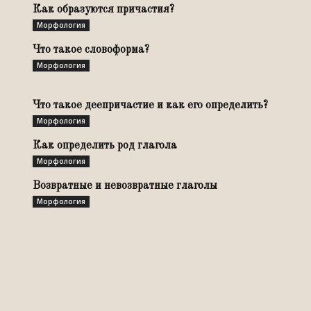
Как образуются причастия?
Морфология
Что такое словоформа?
Морфология
Что такое деепричастие и как его определить?
Морфология
Как определить род глагола
Морфология
Возвратные и невозвратные глаголы
Морфология