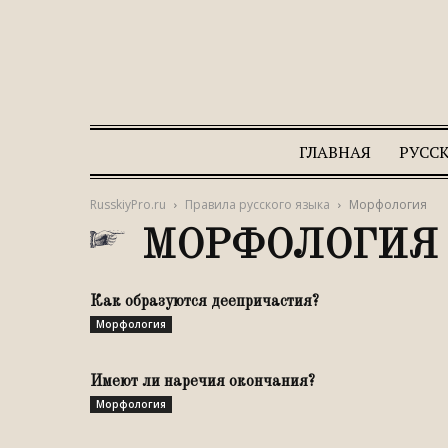
ГЛАВНАЯ
РУСС
RusskiyPro.ru
Правила русского языка
Морфология
МОРФОЛОГИЯ
Как образуются деепричастия?
Морфология
Имеют ли наречия окончания?
Морфология