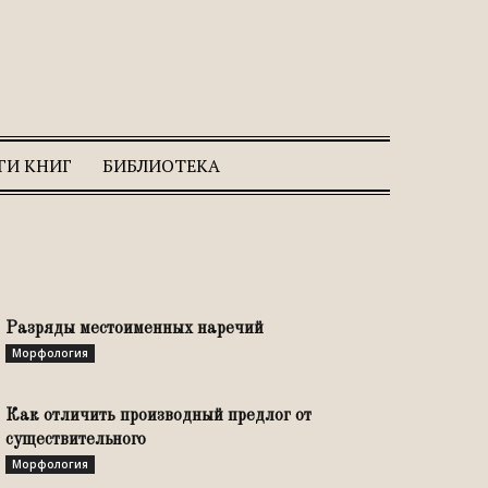
ГИ КНИГ
БИБЛИОТЕКА
Разряды местоименных наречий
Морфология
Как отличить производный предлог от
существительного
Морфология