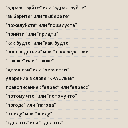
“здравствуйте” или “здраствуйте”
“выберите” или “выберете”
“пожалуйста” или “пожалуста”
“прийти” или “придти”
“как будто” или “как-будто”
“впоследствии” или “в последствии”
“так же” или “также”
“девчонки” или “девчёнки”
ударение в слове “КРАСИВЕЕ”
правописание : “адрес” или “адресс”
“потому что” или “потомучто”
“погода” или “пагода”
“в виду” или “ввиду”
“сделать” или “зделать”