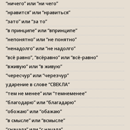
“ничего” или “ни чего”
“нравится” или “нравиться”
“зато” или “за то”
“в принципе” или “впринципе”
“непонятно” или “не понятно”
“ненадолго” или “не надолго”
“всё равно”, “всёравно” или “всё-равно”
“вживую” или “в живую”
“чересчур” или “черезчур”
ударение в слове “СВЕКЛА”
“тем не менее” или “темнеменее”
“благодарю” или “благадарю”
“обожаю” или “обажаю”
“в смысле” или “всмысле”
“сначала” или “с начала”