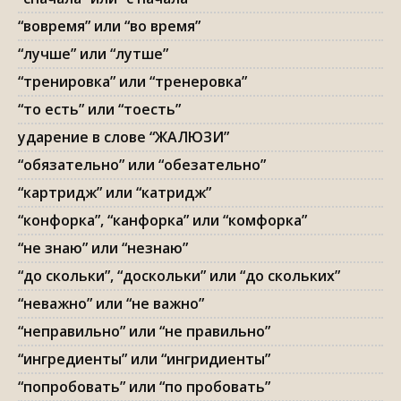
“вовремя” или “во время”
“лучше” или “лутше”
“тренировка” или “тренеровка”
“то есть” или “тоесть”
ударение в слове “ЖАЛЮЗИ”
“обязательно” или “обезательно”
“картридж” или “катридж”
“конфорка”, “канфорка” или “комфорка”
“не знаю” или “незнаю”
“до скольки”, “доскольки” или “до скольких”
“неважно” или “не важно”
“неправильно” или “не правильно”
“ингредиенты” или “ингридиенты”
“попробовать” или “по пробовать”