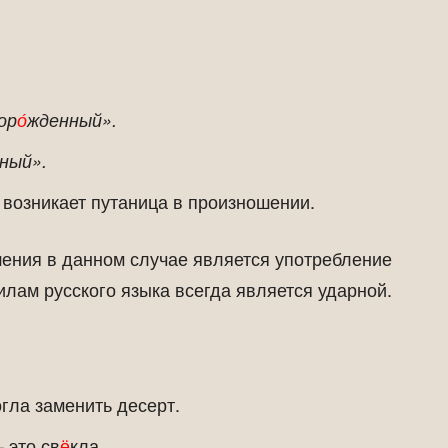
ор
о́
жденный».
ный».
возникает путаница в произношении.
ения в данном случае является употребление
илам русского языка всегда является ударной.
огла заменить десерт.
 это св
ё
кла.