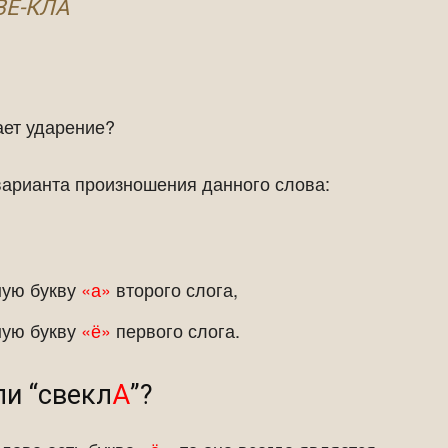
ВЁ-КЛА
ает ударение?
варианта произношения данного слова:
сную букву
«а»
второго слога,
ную букву
«ё»
первого слога.
ли “свекл
А
”?