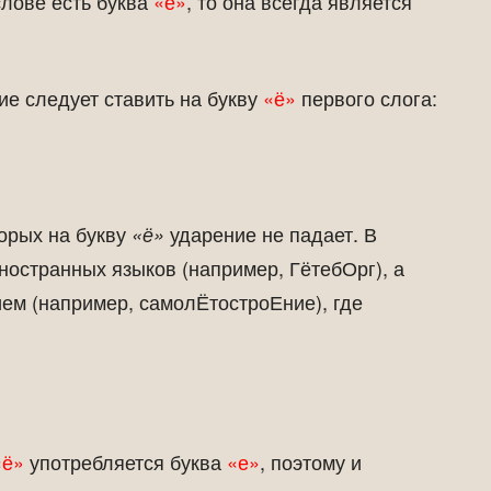
слове есть буква
«ё»
, то она всегда является
е следует ставить на букву
«ё»
первого слога:
торых на букву
ударение не падает. В
«ё»
ностранных языков (например, ГётебОрг), а
ем (например, самолЁтостроЕние), где
«ё»
употребляется буква
«е»
, поэтому и