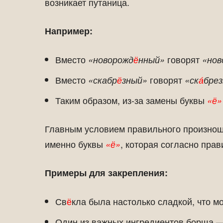
возникает путаница.
Например:
Вместо
говорят
«новорожд
ё
нный»
«нов
Вместо
говорят
«скабр
ё
зный»
«ск
а́
брез
Таким образом, из-за замены буквы
«ё»
Главным условием правильного произнош
именно буквы
, которая согласно прав
«ё»
Примеры для закрепления:
Св
ё
кла была настолько сладкой, что м
Один из важных ингредиентов борща —