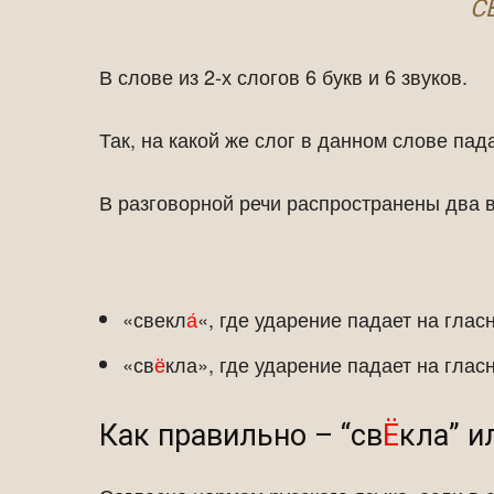
С
В слове из 2-х слогов 6 букв и 6 звуков.
Так, на какой же слог в данном слове пад
В разговорной речи распространены два 
«свекл
а́
«, где ударение падает на гла
«св
ё
кла», где ударение падает на глас
Как правильно – “св
Ё
кла” и