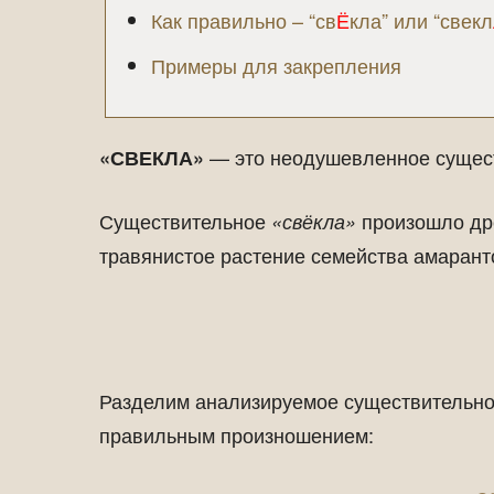
Как правильно – “св
Ё
кла” или “свекл
Примеры для закрепления
— это неодушевленное существ
«СВЕКЛА»
Существительное
произошло др
«свёкла»
травянистое растение семейства амарант
Разделим анализируемое существительное
правильным произношением: