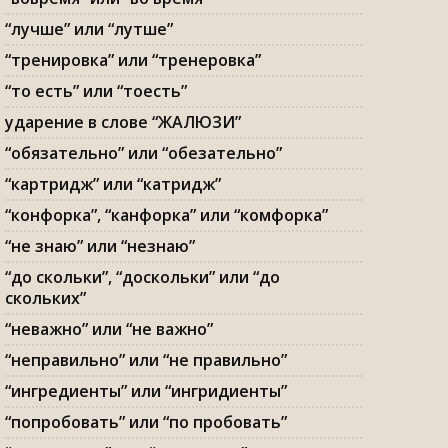
“лучше” или “лутше”
“тренировка” или “тренеровка”
“то есть” или “тоесть”
ударение в слове “ЖАЛЮЗИ”
“обязательно” или “обезательно”
“картридж” или “катридж”
“конфорка”, “канфорка” или “комфорка”
“не знаю” или “незнаю”
“до скольки”, “доскольки” или “до
скольких”
“неважно” или “не важно”
“неправильно” или “не правильно”
“ингредиенты” или “ингридиенты”
“попробовать” или “по пробовать”