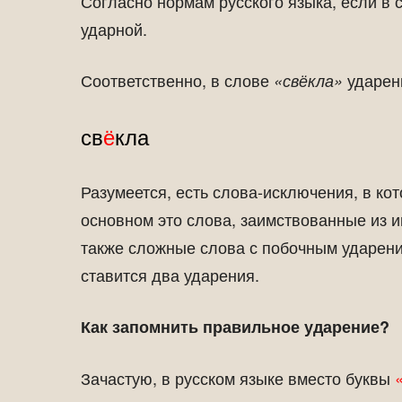
Согласно нормам русского языка, если в 
ударной.
Соответственно, в слове
ударени
«свёкла»
св
ё
кла
Разумеется, есть слова-исключения, в ко
основном это слова, заимствованные из и
также сложные слова с побочным ударени
ставится два ударения.
Как запомнить правильное ударение?
Зачастую, в русском языке вместо буквы