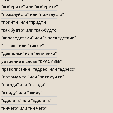
“выберите” или “выберете”
“пожалуйста” или “пожалуста”
“прийти” или “придти”
“как будто” или “как-будто”
“впоследствии” или “в последствии”
“так же” или “также”
“девчонки” или “девчёнки”
ударение в слове “КРАСИВЕЕ”
правописание : “адрес” или “адресс”
“потому что” или “потомучто”
“погода” или “пагода”
“в виду” или “ввиду”
“сделать” или “зделать”
“ничего” или “ни чего”