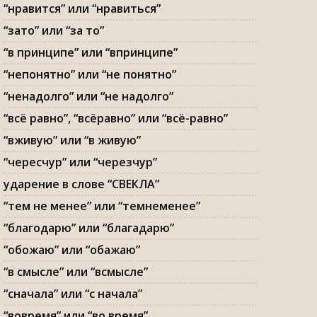
“нравится” или “нравиться”
“зато” или “за то”
“в принципе” или “впринципе”
“непонятно” или “не понятно”
“ненадолго” или “не надолго”
“всё равно”, “всёравно” или “всё-равно”
“вживую” или “в живую”
“чересчур” или “черезчур”
ударение в слове “СВЕКЛА”
“тем не менее” или “темнеменее”
“благодарю” или “благадарю”
“обожаю” или “обажаю”
“в смысле” или “всмысле”
“сначала” или “с начала”
“вовремя” или “во время”