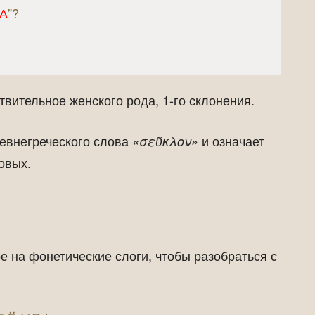
А
”?
ительное женского рода, 1-го склонения.
евнегреческого слова
и означает
«σεῦκλον»
овых.
 на фонетические слоги, чтобы разобраться с