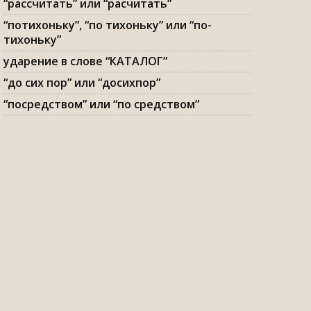
“рассчитать” или “расчитать”
“потихоньку”, “по тихоньку” или “по-
тихоньку”
ударение в слове “КАТАЛОГ”
“до сих пор” или “досихпор”
“посредством” или “по средством”