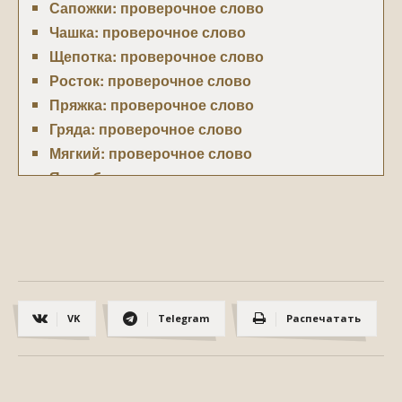
Сапожки: проверочное слово
Чашка: проверочное слово
Щепотка: проверочное слово
Росток: проверочное слово
Пряжка: проверочное слово
Гряда: проверочное слово
Мягкий: проверочное слово
Ястреб: проверочное слово
Лодка: проверочное слово
Весело: проверочное слово
Конец: проверочное слово
Близкий: проверочное слово
Раскалить: проверочное слово
VK
Telegram
Распечатать
Просвещение: проверочное слово
Лес: проверочное слово