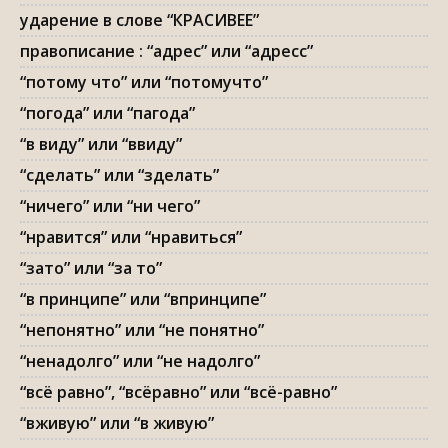
ударение в слове “КРАСИВЕЕ”
правописание : “адрес” или “адресс”
“потому что” или “потомучто”
“погода” или “пагода”
“в виду” или “ввиду”
“сделать” или “зделать”
“ничего” или “ни чего”
“нравится” или “нравиться”
“зато” или “за то”
“в принципе” или “впринципе”
“непонятно” или “не понятно”
“ненадолго” или “не надолго”
“всё равно”, “всёравно” или “всё-равно”
“вживую” или “в живую”