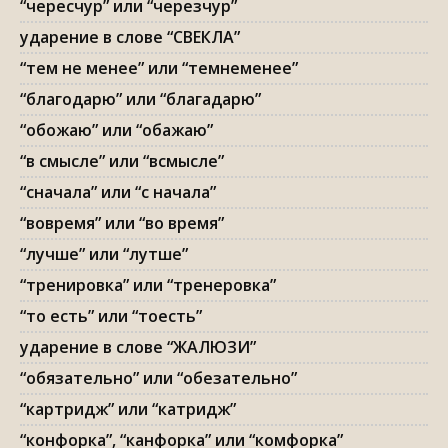
“чересчур” или “черезчур”
ударение в слове “СВЕКЛА”
“тем не менее” или “темнеменее”
“благодарю” или “благадарю”
“обожаю” или “обажаю”
“в смысле” или “всмысле”
“сначала” или “с начала”
“вовремя” или “во время”
“лучше” или “лутше”
“тренировка” или “тренеровка”
“то есть” или “тоесть”
ударение в слове “ЖАЛЮЗИ”
“обязательно” или “обезательно”
“картридж” или “катридж”
“конфорка”, “канфорка” или “комфорка”