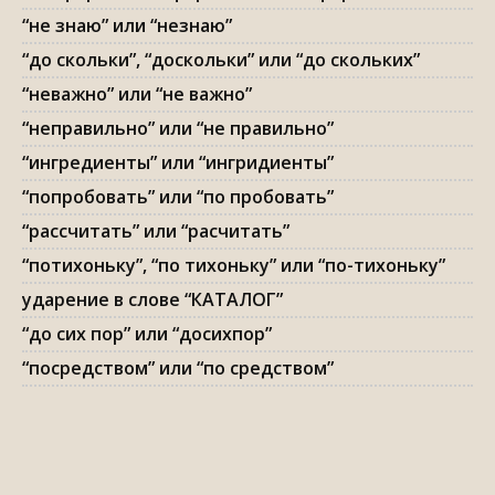
“не знаю” или “незнаю”
“до скольки”, “доскольки” или “до скольких”
“неважно” или “не важно”
“неправильно” или “не правильно”
“ингредиенты” или “ингридиенты”
“попробовать” или “по пробовать”
“рассчитать” или “расчитать”
“потихоньку”, “по тихоньку” или “по-тихоньку”
ударение в слове “КАТАЛОГ”
“до сих пор” или “досихпор”
“посредством” или “по средством”