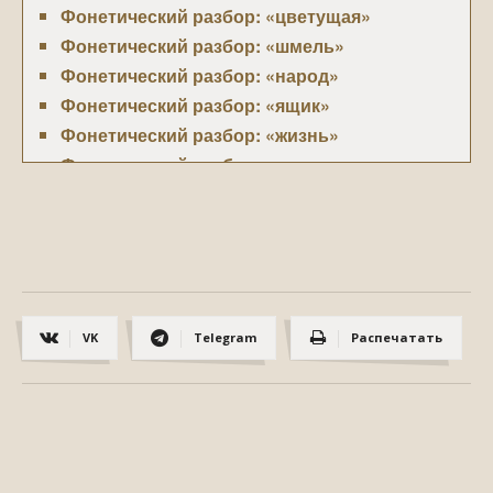
Фонетический разбор: «цветущая»
Фонетический разбор: «шмель»
Фонетический разбор: «народ»
Фонетический разбор: «ящик»
Фонетический разбор: «жизнь»
Фонетический разбор: «въехали»
Фонетический разбор: «листья»
Фонетический разбор: «речь»
Фонетический разбор: «счастливый»
Фонетический разбор: «лошадь»
Фонетический разбор: «график»
VK
Telegram
Распечатать
Фонетический разбор: «корабль»
Фонетический разбор: «портфель»