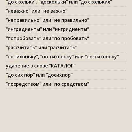
“до скольки”, “доскольки” или “до скольких”
“неважно” или “не важно”
“неправильно” или “не правильно”
“ингредиенты” или “ингридиенты”
“попробовать” или “по пробовать”
“рассчитать” или “расчитать”
“потихоньку”, “по тихоньку” или “по-тихоньку”
ударение в слове “КАТАЛОГ”
“до сих пор” или “досихпор”
“посредством” или “по средством”