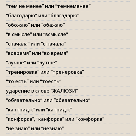
“тем не менее” или “темнеменее”
“благодарю” или “благадарю”
“обожаю” или “обажаю”
“в смысле” или “всмысле”
“сначала” или “с начала”
“вовремя” или “во время”
“лучше” или “лутше”
“тренировка” или “тренеровка”
“то есть” или “тоесть”
ударение в слове “ЖАЛЮЗИ”
“обязательно” или “обезательно”
“картридж” или “катридж”
“конфорка”, “канфорка” или “комфорка”
“не знаю” или “незнаю”