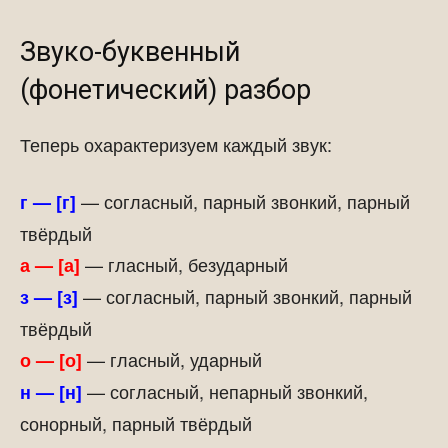
Звуко-буквенный
(фонетический) разбор
Теперь охарактеризуем каждый звук:
— согласный, парный звонкий, парный
г — [г]
твёрдый
— гласный, безударный
а — [а]
— согласный, парный звонкий, парный
з — [з]
твёрдый
— гласный, ударный
о — [о]
— согласный, непарный звонкий,
н — [н]
сонорный, парный твёрдый