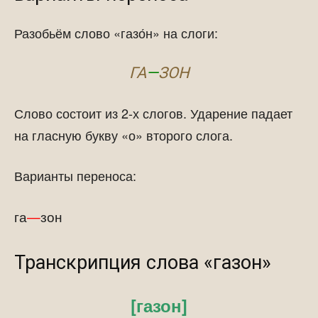
Разобьём слово «газо́н» на слоги:
ГА
—
ЗОН
Слово состоит из 2-х слогов. Ударение падает
на гласную букву «о» второго слога.
Варианты переноса:
га
—
зон
Транскрипция слова «газон»
[газон]