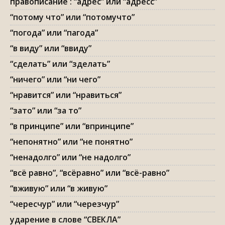
правописание : “адрес” или “адресс”
“потому что” или “потомучто”
“погода” или “пагода”
“в виду” или “ввиду”
“сделать” или “зделать”
“ничего” или “ни чего”
“нравится” или “нравиться”
“зато” или “за то”
“в принципе” или “впринципе”
“непонятно” или “не понятно”
“ненадолго” или “не надолго”
“всё равно”, “всёравно” или “всё-равно”
“вживую” или “в живую”
“чересчур” или “черезчур”
ударение в слове “СВЕКЛА”