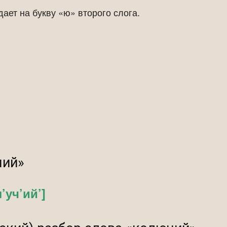
дает на букву «ю» второго слога.
чий»
л’уч’ий’]