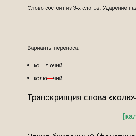
Слово состоит из 3-х слогов. Ударение па
Варианты переноса:
ко
—
лючий
колю
—
чий
Транскрипция слова «колю
[ка