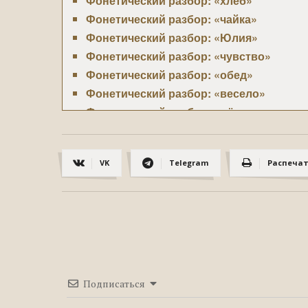
Фонетический разбор: «хлеб»
Фонетический разбор: «чайка»
Фонетический разбор: «Юлия»
Фонетический разбор: «чувство»
Фонетический разбор: «обед»
Фонетический разбор: «весело»
Фонетический разбор: «жёлудь»
Фонетический разбор: «дорожка»
Фонетический разбор: «лестница»
VK
Telegram
Распеча
Фонетический разбор: «презентация»
Фонетический разбор: «тюль»
Фонетический разбор: «ложка»
Фонетический разбор: «голова»
Фонетический разбор: «компьютер»
Подписаться