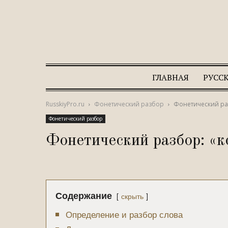
ГЛАВНАЯ
РУСС
RusskiyPro.ru
Фонетический разбор
Фонетический ра
Фонетический разбор
Фонетический разбор: «
Содержание
скрыть
Определение и разбор слова