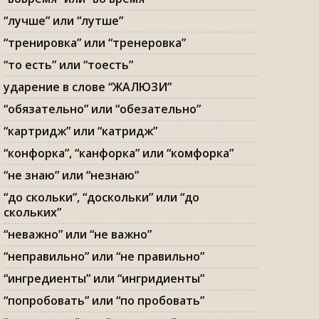
“лучше” или “лутше”
“тренировка” или “тренеровка”
“то есть” или “тоесть”
ударение в слове “ЖАЛЮЗИ”
“обязательно” или “обезательно”
“картридж” или “катридж”
“конфорка”, “канфорка” или “комфорка”
“не знаю” или “незнаю”
“до скольки”, “доскольки” или “до
скольких”
“неважно” или “не важно”
“неправильно” или “не правильно”
“ингредиенты” или “ингридиенты”
“попробовать” или “по пробовать”