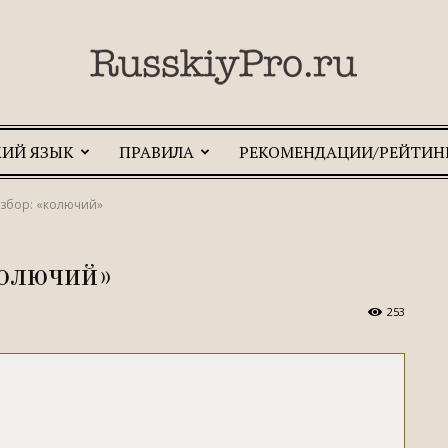
КИЙ ЯЗЫК
ПРАВИЛА
РЕКОМЕНДАЦИИ/РЕЙТИН
RusskiyPro.ru
збор: «колючий»
колючий»
253