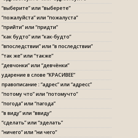
“выберите” или “выберете”
“пожалуйста” или “пожалуста”
“прийти” или “придти”
“как будто” или “как-будто”
“впоследствии” или “в последствии”
“так же” или “также”
“девчонки” или “девчёнки”
ударение в слове “КРАСИВЕЕ”
правописание : “адрес” или “адресс”
“потому что” или “потомучто”
“погода” или “пагода”
“в виду” или “ввиду”
“сделать” или “зделать”
“ничего” или “ни чего”