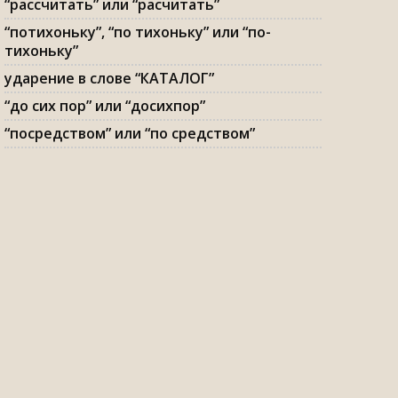
“рассчитать” или “расчитать”
“потихоньку”, “по тихоньку” или “по-
тихоньку”
ударение в слове “КАТАЛОГ”
“до сих пор” или “досихпор”
“посредством” или “по средством”