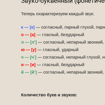
Звуко-буквенный (фонетиче
Теперь охарактеризуем каждый звук:
— согласный, парный глухой, пар
к — [к]
— гласный, безударный
о — [а]
— согласный, непарный звонкий,
л — [л’]
— гласный, ударный
ю — [у]
— согласный, непарный глухой, 
ч — [ч’]
— гласный, безударный
и — [и]
— согласный, непарный звонкий,
й — [й’]
Количество букв и звуков: