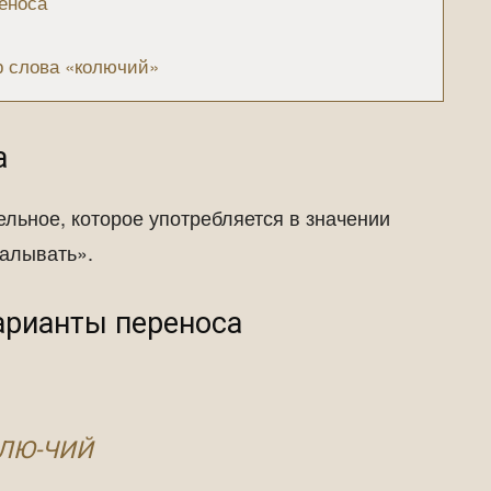
еноса
р слова «колючий»
а
льное, которое употребляется в значении
калывать».
варианты переноса
-ЛЮ-ЧИЙ