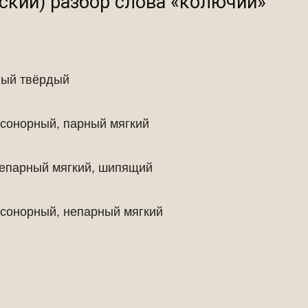
ский) разбор слова «колючий»
ный твёрдый
 сонорный, парный мягкий
непарный мягкий, шипящий
 сонорный, непарный мягкий