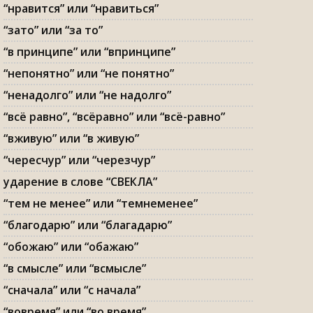
“нравится” или “нравиться”
“зато” или “за то”
“в принципе” или “впринципе”
“непонятно” или “не понятно”
“ненадолго” или “не надолго”
“всё равно”, “всёравно” или “всё-равно”
“вживую” или “в живую”
“чересчур” или “черезчур”
ударение в слове “СВЕКЛА”
“тем не менее” или “темнеменее”
“благодарю” или “благадарю”
“обожаю” или “обажаю”
“в смысле” или “всмысле”
“сначала” или “с начала”
“вовремя” или “во время”