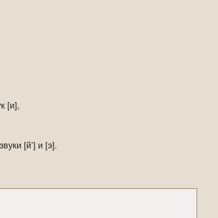
 [и],
уки [й’] и [э].