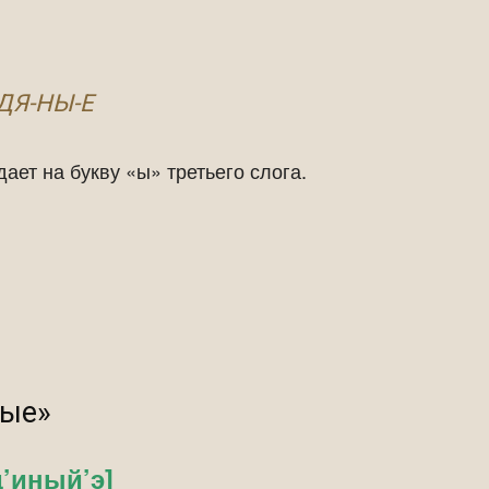
ДЯ-НЫ-Е
дает на букву «ы» третьего слога.
ные»
д’иный’э]