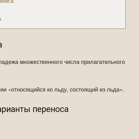
еноса
р
а
падежа множественного числа прилагательного
ии «относящийся ко льду, состоящий из льда».
варианты переноса