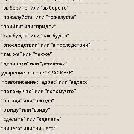
“выберите” или “выберете”
“пожалуйста” или “пожалуста”
“прийти” или “придти”
“как будто” или “как-будто”
“впоследствии” или “в последствии”
“так же” или “также”
“девчонки” или “девчёнки”
ударение в слове “КРАСИВЕЕ”
правописание : “адрес” или “адресс”
“потому что” или “потомучто”
“погода” или “пагода”
“в виду” или “ввиду”
“сделать” или “зделать”
“ничего” или “ни чего”