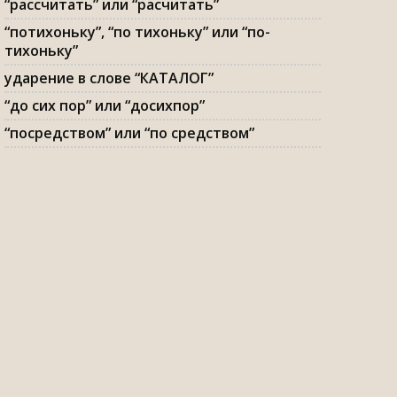
“рассчитать” или “расчитать”
“потихоньку”, “по тихоньку” или “по-
тихоньку”
ударение в слове “КАТАЛОГ”
“до сих пор” или “досихпор”
“посредством” или “по средством”