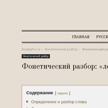
ГЛАВНАЯ
РУСС
RusskiyPro.ru
Фонетический разбор
Фонетический ра
Фонетический разбор
Фонетический разбор: «
Содержание
скрыть
Определение и разбор слова