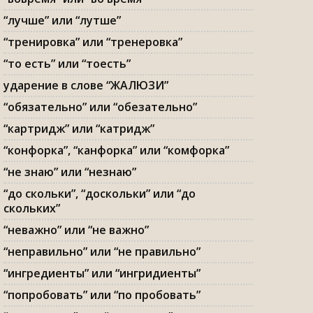
“лучше” или “лутше”
“тренировка” или “тренеровка”
“то есть” или “тоесть”
ударение в слове “ЖАЛЮЗИ”
“обязательно” или “обезательно”
“картридж” или “катридж”
“конфорка”, “канфорка” или “комфорка”
“не знаю” или “незнаю”
“до скольки”, “доскольки” или “до
скольких”
“неважно” или “не важно”
“неправильно” или “не правильно”
“ингредиенты” или “ингридиенты”
“попробовать” или “по пробовать”