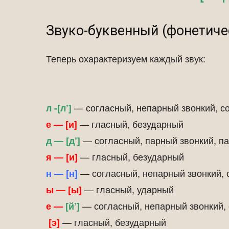
Звуко-буквенный (фонетиче
Теперь охарактеризуем каждый звук:
— согласный, непарный звонкий, с
л -[л’]
— гласный, безударный
е — [и]
— согласный, парный звонкий, п
д — [д’]
— гласный, безударный
я — [и]
— согласный, непарный звонкий,
н — [н]
— гласный, ударный
ы — [ы]
— согласный, непарный звонкий,
е —
[й’]
— гласный, безударный
[э]