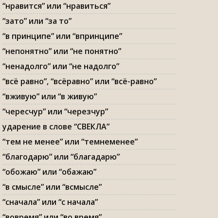
“нравится” или “нравиться”
“зато” или “за то”
“в принципе” или “впринципе”
“непонятно” или “не понятно”
“ненадолго” или “не надолго”
“всё равно”, “всёравно” или “всё-равно”
“вживую” или “в живую”
“чересчур” или “черезчур”
ударение в слове “СВЕКЛА”
“тем не менее” или “темнеменее”
“благодарю” или “благадарю”
“обожаю” или “обажаю”
“в смысле” или “всмысле”
“сначала” или “с начала”
“вовремя” или “во время”