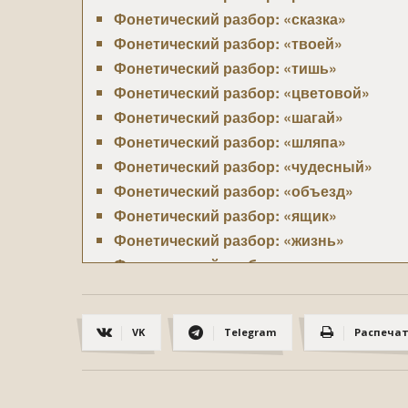
Фонетический разбор: «сказка»
Фонетический разбор: «твоей»
Фонетический разбор: «тишь»
Фонетический разбор: «цветовой»
Фонетический разбор: «шагай»
Фонетический разбор: «шляпа»
Фонетический разбор: «чудесный»
Фонетический разбор: «объезд»
Фонетический разбор: «ящик»
Фонетический разбор: «жизнь»
Фонетический разбор: «въехали»
Фонетический разбор: «листья»
Фонетический разбор: «речь»
VK
Telegram
Распеча
Фонетический разбор: «счастливый»
Фонетический разбор: «лошадь»
Фонетический разбор: «график»