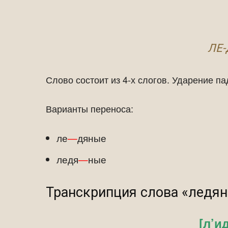
ЛЕ-
Слово состоит из 4-х слогов. Ударение па
Варианты переноса:
ле
—
дяные
ледя
—
ные
Транскрипция слова «ледя
[л’и