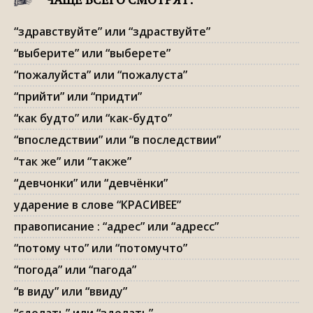
“здравствуйте” или “здраствуйте”
“выберите” или “выберете”
“пожалуйста” или “пожалуста”
“прийти” или “придти”
“как будто” или “как-будто”
“впоследствии” или “в последствии”
“так же” или “также”
“девчонки” или “девчёнки”
ударение в слове “КРАСИВЕЕ”
правописание : “адрес” или “адресс”
“потому что” или “потомучто”
“погода” или “пагода”
“в виду” или “ввиду”