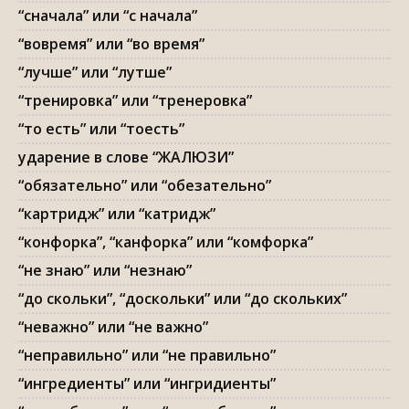
“сначала” или “с начала”
“вовремя” или “во время”
“лучше” или “лутше”
“тренировка” или “тренеровка”
“то есть” или “тоесть”
ударение в слове “ЖАЛЮЗИ”
“обязательно” или “обезательно”
“картридж” или “катридж”
“конфорка”, “канфорка” или “комфорка”
“не знаю” или “незнаю”
“до скольки”, “доскольки” или “до скольких”
“неважно” или “не важно”
“неправильно” или “не правильно”
“ингредиенты” или “ингридиенты”