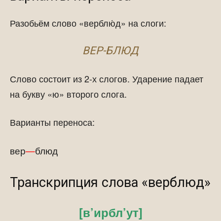
Разобьём слово «верблю́д» на слоги:
ВЕР-БЛЮД
Слово состоит из 2-х слогов. Ударение падает
на букву «ю» второго слога.
Варианты переноса:
вер
—
блюд
Транскрипция слова «верблюд»
[в’ирбл’ут]