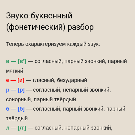
Звуко-буквенный
(фонетический) разбор
Теперь охарактеризуем каждый звук:
— согласный, парный звонкий, парный
в — [в’]
мягкий
— гласный, безударный
е — [и]
— согласный, непарный звонкий,
р — [р]
сонорный, парный твёрдый
— согласный, парный звонкий, парный
б — [б]
твёрдый
— согласный, непарный звонкий,
л — [л’]