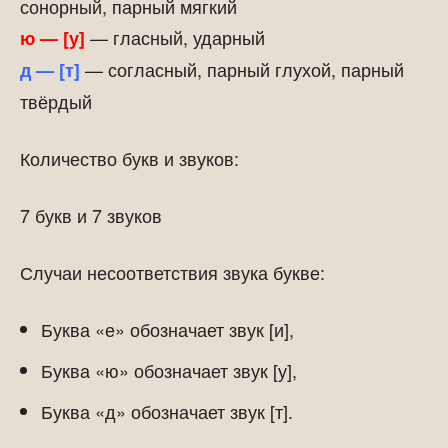
сонорный, парный мягкий
— гласный, ударный
ю — [у]
— согласный, парный глухой, парный
д — [т]
твёрдый
Количество букв и звуков:
7 букв и 7 звуков
Случаи несоответствия звука букве:
Буква «е» обозначает звук [и],
Буква «ю» обозначает звук [у],
Буква «д» обозначает звук [т].