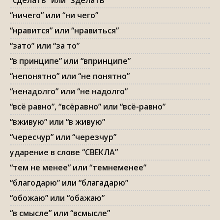
“сделать” или “зделать”
“ничего” или “ни чего”
“нравится” или “нравиться”
“зато” или “за то”
“в принципе” или “впринципе”
“непонятно” или “не понятно”
“ненадолго” или “не надолго”
“всё равно”, “всёравно” или “всё-равно”
“вживую” или “в живую”
“чересчур” или “черезчур”
ударение в слове “СВЕКЛА”
“тем не менее” или “темнеменее”
“благодарю” или “благадарю”
“обожаю” или “обажаю”
“в смысле” или “всмысле”