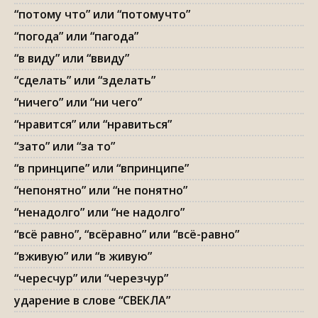
“потому что” или “потомучто”
“погода” или “пагода”
“в виду” или “ввиду”
“сделать” или “зделать”
“ничего” или “ни чего”
“нравится” или “нравиться”
“зато” или “за то”
“в принципе” или “впринципе”
“непонятно” или “не понятно”
“ненадолго” или “не надолго”
“всё равно”, “всёравно” или “всё-равно”
“вживую” или “в живую”
“чересчур” или “черезчур”
ударение в слове “СВЕКЛА”