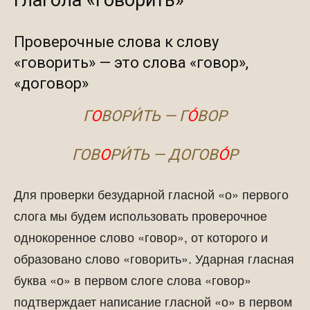
глагола «говорить»
Проверочные слова к слову
«говорить» — это слова «говор»,
«договор»
Г
О
ВОРИ́ТЬ — Г
О́
ВОР
ГОВ
О
РИ́ТЬ — ДОГОВ
О́
Р
Для проверки безударной гласной «о» первого
слога мы будем использовать проверочное
однокоренное слово «говор», от которого и
образовано слово «говорить». Ударная гласная
буква «о» в первом слоге слова «говор»
подтверждает написание гласной «о» в первом