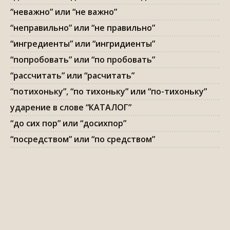
“неважно” или “не важно”
“неправильно” или “не правильно”
“ингредиенты” или “ингридиенты”
“попробовать” или “по пробовать”
“рассчитать” или “расчитать”
“потихоньку”, “по тихоньку” или “по-тихоньку”
ударение в слове “КАТАЛОГ”
“до сих пор” или “досихпор”
“посредством” или “по средством”