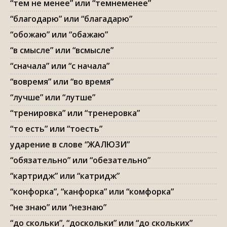
“тем не менее” или “темнеменее”
“благодарю” или “благадарю”
“обожаю” или “обажаю”
“в смысле” или “всмысле”
“сначала” или “с начала”
“вовремя” или “во время”
“лучше” или “лутше”
“тренировка” или “тренеровка”
“то есть” или “тоесть”
ударение в слове “ЖАЛЮЗИ”
“обязательно” или “обезательно”
“картридж” или “катридж”
“конфорка”, “канфорка” или “комфорка”
“не знаю” или “незнаю”
“до скольки”, “доскольки” или “до скольких”