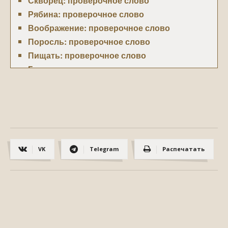
Скворец: проверочное слово
Рябина: проверочное слово
Воображение: проверочное слово
Поросль: проверочное слово
Пищать: проверочное слово
Голова: проверочное слово
Заливаться: проверочное слово
Багаж: проверочное слово
Появились: проверочное слово
Смирение: проверочное слово
Невмешательство: проверочное слово
VK
Telegram
Распечатать
Сторожить: проверочное слово
Ведёт: проверочное слово