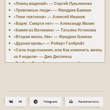
«Ловец видений» — Сергей Лукьяненко
«Тревожные люди» — Фредрик Бакман
«Тени тевтонов» — Алексей Иванов
«Варяг. Смерти нет» — Александр Мазин
«Камея из Ватикана» — Татьяна Устинова
«Вторая жизнь Уве» — Фредрик Бакман
«Дурная кровь» — Роберт Гэлбрейт
«Сила подсознания, или Как изменить жизнь
за 4 недели» — Джо Диспенза
«Выбор. О свободе и внутренней силе
человека» — Эдит Ева Эгер
«Хочу и буду: Принять себя, полюбить
жизнь и стать счастливым» — Михаил
Лабковский
«Ход королевы» — Уолтер Тевис
VK
Telegram
Распечатать
«Звезд не хватит на всех. День горящей