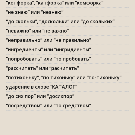
“конфорка”, “канфорка” или “комфорка”
“не знаю” или “незнаю”
“до скольки”, “доскольки” или “до скольких”
“неважно” или “не важно”
“неправильно” или “не правильно”
“ингредиенты” или “ингридиенты”
“попробовать” или “по пробовать”
“рассчитать” или “расчитать”
“потихоньку”, “по тихоньку” или “по-тихоньку”
ударение в слове “КАТАЛОГ”
“до сих пор” или “досихпор”
“посредством” или “по средством”