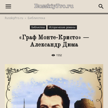
RusskiyPro.ru
Библиотека
Библиотека
Исторические романы
«Граф Монте-Кристо» —
Александр Дюма
1552