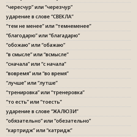
“чересчур” или “черезчур”
ударение в слове “СВЕКЛА”
“тем не менее” или “темнеменее”
“благодарю” или “благадарю”
“обожаю” или “обажаю”
“в смысле” или “всмысле”
“сначала” или “с начала”
“вовремя” или “во время”
“лучше” или “лутше”
“тренировка” или “тренеровка”
“то есть” или “тоесть”
ударение в слове “ЖАЛЮЗИ”
“обязательно” или “обезательно”
“картридж” или “катридж”