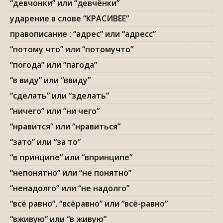
“девчонки” или “девчёнки”
ударение в слове “КРАСИВЕЕ”
правописание : “адрес” или “адресс”
“потому что” или “потомучто”
“погода” или “пагода”
“в виду” или “ввиду”
“сделать” или “зделать”
“ничего” или “ни чего”
“нравится” или “нравиться”
“зато” или “за то”
“в принципе” или “впринципе”
“непонятно” или “не понятно”
“ненадолго” или “не надолго”
“всё равно”, “всёравно” или “всё-равно”
“вживую” или “в живую”