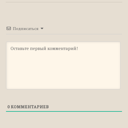
брони» — Макс Глебов
«Женщина, у которой есть план: правила
счастливой жизни» — Мэй Маск
«Любовь к себе. 50 способов повысить
Подписаться
самооценку» — Анастасия Залога
«Очаровательный кишечник. Как самый
могущественный орган управляет нами» —
Джулия Эндерс
«А почему бы и нет?» — Мария Викторовна
Аламез
«Магия утра. Как первый час дня определяет
ваш успех» — Хэл Элрод
«Красная таблетка. Посмотри правде в
глаза!» — Андрей Курпатов
0
КОММЕНТАРИЕВ