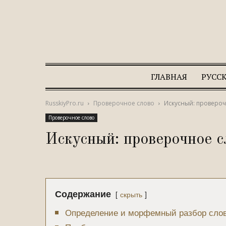
ГЛАВНАЯ
РУСС
RusskiyPro.ru
Проверочное слово
Искусный: провероч
Проверочное слово
Искусный: проверочное с
Содержание
скрыть
Определение и морфемный разбор сло