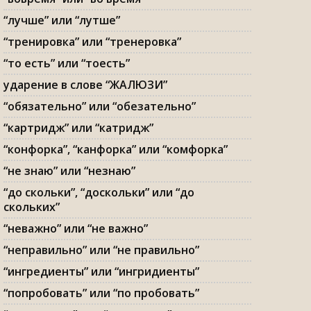
“лучше” или “лутше”
“тренировка” или “тренеровка”
“то есть” или “тоесть”
ударение в слове “ЖАЛЮЗИ”
“обязательно” или “обезательно”
“картридж” или “катридж”
“конфорка”, “канфорка” или “комфорка”
“не знаю” или “незнаю”
“до скольки”, “доскольки” или “до
скольких”
“неважно” или “не важно”
“неправильно” или “не правильно”
“ингредиенты” или “ингридиенты”
“попробовать” или “по пробовать”