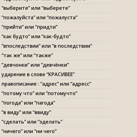
“выберите” или “выберете”
“пожалуйста” или “пожалуста”
“прийти” или “придти”
“как будто” или “как-будто”
“впоследствии” или “в последствии”
“так же” или “также”
“девчонки” или “девчёнки”
ударение в слове “КРАСИВЕЕ”
правописание : “адрес” или “адресс”
“потому что” или “потомучто”
“погода” или “пагода”
“в виду” или “ввиду”
“сделать” или “зделать”
“ничего” или “ни чего”