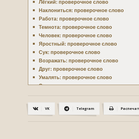
Лёгкий: проверочное слово
Наклониться: проверочное слово
Работа: проверочное слово
Темнота: проверочное слово
Человек: проверочное слово
Яростный: проверочное слово
Сук: проверочное слово
Возражать: проверочное слово
Друг: проверочное слово
Умалять: проверочное слово
Становится: проверочное слово
Винегрет: проверочное слово
Младший: проверочное слово
VK
Telegram
Распеча
Загляденье: проверочное слово
Расстелить: проверочное слово
Простор: проверочное слово
Лиловый: проверочное слово