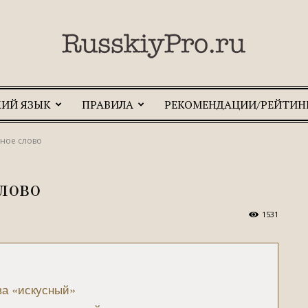
КИЙ ЯЗЫК
ПРАВИЛА
РЕКОМЕНДАЦИИ/РЕЙТИН
RusskiyPro.ru
ное слово
лово
1531
ва «искусный»