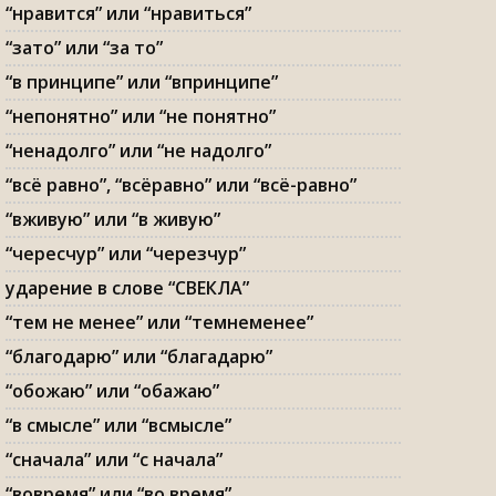
“нравится” или “нравиться”
“зато” или “за то”
“в принципе” или “впринципе”
“непонятно” или “не понятно”
“ненадолго” или “не надолго”
“всё равно”, “всёравно” или “всё-равно”
“вживую” или “в живую”
“чересчур” или “черезчур”
ударение в слове “СВЕКЛА”
“тем не менее” или “темнеменее”
“благодарю” или “благадарю”
“обожаю” или “обажаю”
“в смысле” или “всмысле”
“сначала” или “с начала”
“вовремя” или “во время”