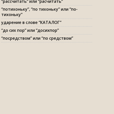
“рассчитать” или “расчитать”
“потихоньку”, “по тихоньку” или “по-
тихоньку”
ударение в слове “КАТАЛОГ”
“до сих пор” или “досихпор”
“посредством” или “по средством”