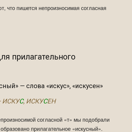
т, что пишется непроизносимая согласная
ля прилагательного
сный» — слова «искус», «искусен»
 ИСКУ
С
, ИСКУ
С
ЕН
непроизносимой согласной «т» мы подобрали
и образовано прилагательное «искусный».