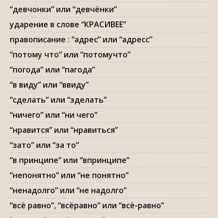
“девчонки” или “девчёнки”
ударение в слове “КРАСИВЕЕ”
правописание : “адрес” или “адресс”
“потому что” или “потомучто”
“погода” или “пагода”
“в виду” или “ввиду”
“сделать” или “зделать”
“ничего” или “ни чего”
“нравится” или “нравиться”
“зато” или “за то”
“в принципе” или “впринципе”
“непонятно” или “не понятно”
“ненадолго” или “не надолго”
“всё равно”, “всёравно” или “всё-равно”