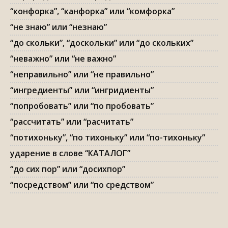
“конфорка”, “канфорка” или “комфорка”
“не знаю” или “незнаю”
“до скольки”, “доскольки” или “до скольких”
“неважно” или “не важно”
“неправильно” или “не правильно”
“ингредиенты” или “ингридиенты”
“попробовать” или “по пробовать”
“рассчитать” или “расчитать”
“потихоньку”, “по тихоньку” или “по-тихоньку”
ударение в слове “КАТАЛОГ”
“до сих пор” или “досихпор”
“посредством” или “по средством”