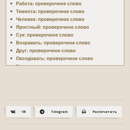
Работа: проверочное слово
Темнота: проверочное слово
Человек: проверочное слово
Яростный: проверочное слово
Сук: проверочное слово
Возражать: проверочное слово
Друг: проверочное слово
Околдовать: проверочное слово
Умалять: проверочное слово
Становится: проверочное слово
Винегрет: проверочное слово
Могучий: проверочное слово
Загорелый: проверочное слово
Расстилается: проверочное слово
VK
Telegram
Распечатать
Решётка: проверочное слово
Линейка: проверочное слово