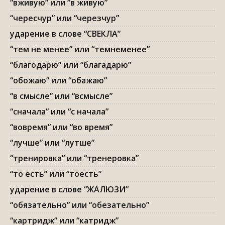
“вживую” или “в живую”
“чересчур” или “черезчур”
ударение в слове “СВЕКЛА”
“тем не менее” или “темнеменее”
“благодарю” или “благадарю”
“обожаю” или “обажаю”
“в смысле” или “всмысле”
“сначала” или “с начала”
“вовремя” или “во время”
“лучше” или “лутше”
“тренировка” или “тренеровка”
“то есть” или “тоесть”
ударение в слове “ЖАЛЮЗИ”
“обязательно” или “обезательно”
“картридж” или “катридж”