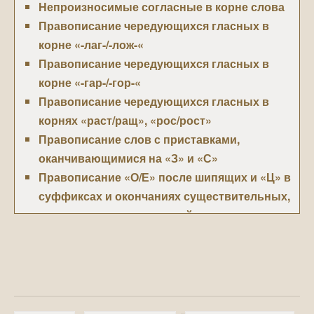
Непроизносимые согласные в корне слова
Правописание чередующихся гласных в
корне «-лаг-/-лож-«
Правописание чередующихся гласных в
корне «-гар-/-гор-«
Правописание чередующихся гласных в
корнях «раст/ращ», «рос/рост»
Правописание слов с приставками,
оканчивающимися на «З» и «С»
Правописание «О/Е» после шипящих и «Ц» в
суффиксах и окончаниях существительных,
прилагательных и наречий
Правописание букв «О» и «Е/Ё» после
шипящих в корне слова
Правописание гласных букв «И» и «Ы»
после приставок, оканчивающихся на
согласную