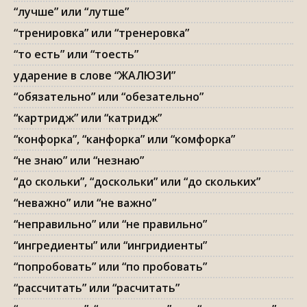
“лучше” или “лутше”
“тренировка” или “тренеровка”
“то есть” или “тоесть”
ударение в слове “ЖАЛЮЗИ”
“обязательно” или “обезательно”
“картридж” или “катридж”
“конфорка”, “канфорка” или “комфорка”
“не знаю” или “незнаю”
“до скольки”, “доскольки” или “до скольких”
“неважно” или “не важно”
“неправильно” или “не правильно”
“ингредиенты” или “ингридиенты”
“попробовать” или “по пробовать”
“рассчитать” или “расчитать”