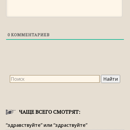
«элименты» или «аллименты»
Правильное правописание: «сойдёт» или
«сайдёт»
Правильное правописание: «макулатура»
0
КОММЕНТАРИЕВ
или «мокулатура»
Правильное правописание:
«флюорография», «флюрография» или
«флюораграфия»
Правильное правописание: «цирк» или
«цырк»
ЧАЩЕ ВСЕГО СМОТРЯТ:
“здравствуйте” или “здраствуйте”