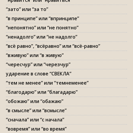
“нравится” или “нравиться”
“зато” или “за то”
“в принципе” или “впринципе”
“непонятно” или “не понятно”
“ненадолго” или “не надолго”
“всё равно”, “всёравно” или “всё-равно”
“вживую” или “в живую”
“чересчур” или “черезчур”
ударение в слове “СВЕКЛА”
“тем не менее” или “темнеменее”
“благодарю” или “благадарю”
“обожаю” или “обажаю”
“в смысле” или “всмысле”
“сначала” или “с начала”
“вовремя” или “во время”