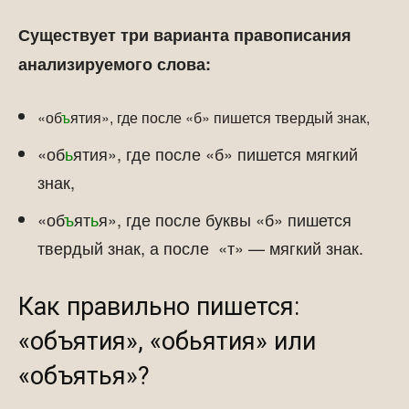
Существует три варианта правописания
анализируемого слова:
«об
ъ
ятия», где после «б» пишется твердый знак,
«об
ь
ятия», где после «б» пишется мягкий
знак,
«об
ъ
ят
ь
я», где после буквы «б» пишется
твердый знак, а после «т» — мягкий знак.
Как правильно пишется:
«объятия», «обьятия» или
«объятья»?