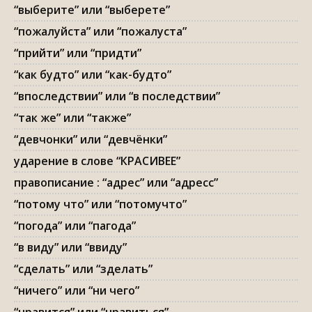
“выберите” или “выберете”
“пожалуйста” или “пожалуста”
“прийти” или “придти”
“как будто” или “как-будто”
“впоследствии” или “в последствии”
“так же” или “также”
“девчонки” или “девчёнки”
ударение в слове “КРАСИВЕЕ”
правописание : “адрес” или “адресс”
“потому что” или “потомучто”
“погода” или “пагода”
“в виду” или “ввиду”
“сделать” или “зделать”
“ничего” или “ни чего”