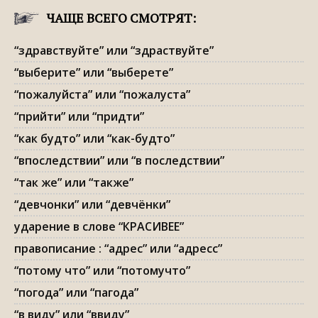
ЧАЩЕ ВСЕГО СМОТРЯТ:
“здравствуйте” или “здраствуйте”
“выберите” или “выберете”
“пожалуйста” или “пожалуста”
“прийти” или “придти”
“как будто” или “как-будто”
“впоследствии” или “в последствии”
“так же” или “также”
“девчонки” или “девчёнки”
ударение в слове “КРАСИВЕЕ”
правописание : “адрес” или “адресс”
“потому что” или “потомучто”
“погода” или “пагода”
“в виду” или “ввиду”