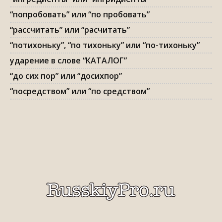
“попробовать” или “по пробовать”
“рассчитать” или “расчитать”
“потихоньку”, “по тихоньку” или “по-тихоньку”
ударение в слове “КАТАЛОГ”
“до сих пор” или “досихпор”
“посредством” или “по средством”