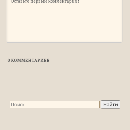
Правильное правописание: «аванс» или
«ованс»
Правильное правописание: «приоритет»,
«преоритет» или «приоретет»
Правильное правописание: «кирпич»,
«кирпичь» или «керпич»
Правильное правописание: «преданный»
или «преданый»
0
КОММЕНТАРИЕВ
Правильное правописание:
«юрисконсульт» или «юристконсульт»
Правильное правописание: «аппликация»,
«апликация» или «оппликация»