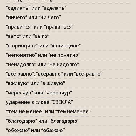
“сделать” или “зделать”
“ничего” или “ни чего”
“нравится” или “нравиться”
“зато” или “за то”
“в принципе” или “впринципе”
“непонятно” или “не понятно”
“ненадолго” или “не надолго”
“всё равно”, “всёравно” или “всё-равно”
“вживую” или “в живую”
“чересчур” или “черезчур”
ударение в слове “СВЕКЛА”
“тем не менее” или “темнеменее”
“благодарю” или “благадарю”
“обожаю” или “обажаю”