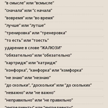
“в смысле” или “всмысле”
“сначала” или “с начала”
“вовремя” или “во время”
“лучше” или “лутше”
“тренировка” или “тренеровка”
“то есть” или “тоесть”
ударение в слове “ЖАЛЮЗИ”
“обязательно” или “обезательно”
“картридж” или “катридж”
“конфорка”, “канфорка” или “комфорка”
“не знаю” или “незнаю”
“до скольки”, “доскольки” или “до скольких”
“неважно” или “не важно”
“неправильно” или “не правильно”
“ингредиенты” или “ингридиенты”