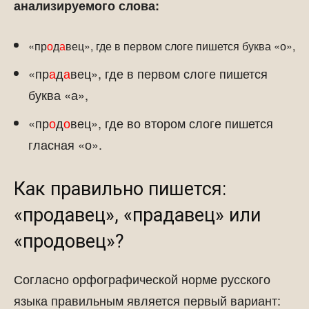
анализируемого слова:
«пр
о
д
а
вец», где в первом слоге пишется буква «о»,
«пр
а
д
а
вец», где в первом слоге пишется
буква «а»,
«пр
о
д
о
вец», где во втором слоге пишется
гласная «о».
Как правильно пишется:
«продавец», «прадавец» или
«продовец»?
Согласно орфографической норме русского
языка правильным является первый вариант: