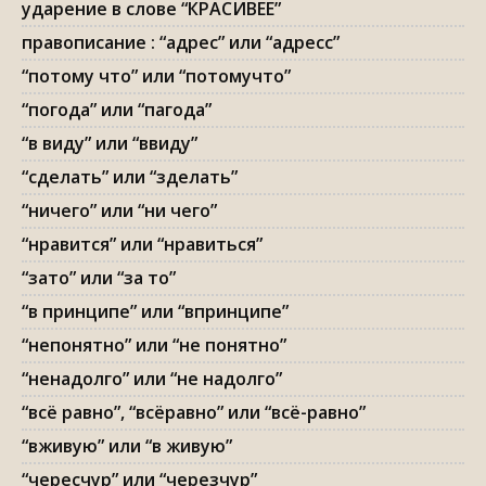
ударение в слове “КРАСИВЕЕ”
правописание : “адрес” или “адресс”
“потому что” или “потомучто”
“погода” или “пагода”
“в виду” или “ввиду”
“сделать” или “зделать”
“ничего” или “ни чего”
“нравится” или “нравиться”
“зато” или “за то”
“в принципе” или “впринципе”
“непонятно” или “не понятно”
“ненадолго” или “не надолго”
“всё равно”, “всёравно” или “всё-равно”
“вживую” или “в живую”
“чересчур” или “черезчур”