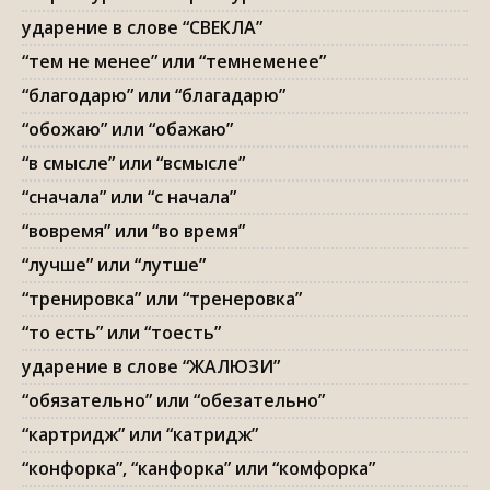
ударение в слове “СВЕКЛА”
“тем не менее” или “темнеменее”
“благодарю” или “благадарю”
“обожаю” или “обажаю”
“в смысле” или “всмысле”
“сначала” или “с начала”
“вовремя” или “во время”
“лучше” или “лутше”
“тренировка” или “тренеровка”
“то есть” или “тоесть”
ударение в слове “ЖАЛЮЗИ”
“обязательно” или “обезательно”
“картридж” или “катридж”
“конфорка”, “канфорка” или “комфорка”