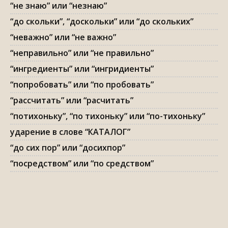
“не знаю” или “незнаю”
“до скольки”, “доскольки” или “до скольких”
“неважно” или “не важно”
“неправильно” или “не правильно”
“ингредиенты” или “ингридиенты”
“попробовать” или “по пробовать”
“рассчитать” или “расчитать”
“потихоньку”, “по тихоньку” или “по-тихоньку”
ударение в слове “КАТАЛОГ”
“до сих пор” или “досихпор”
“посредством” или “по средством”