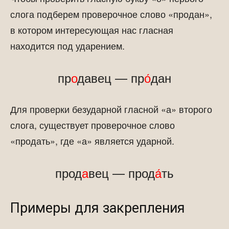
слога подберем проверочное слово «продан»,
в котором интересующая нас гласная
находится под ударением.
пр
о
давец — пр
о́
дан
Для проверки безударной гласной «а» второго
слога, существует проверочное слово
«продать», где «а» является ударной.
прод
а
вец — прод
а́
ть
Примеры для закрепления