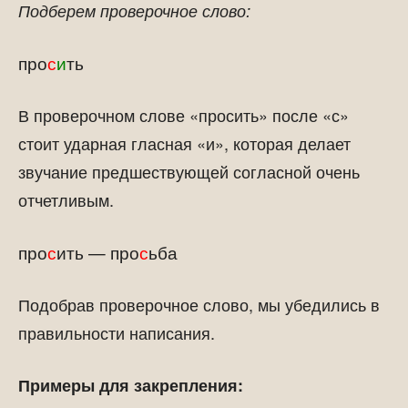
Подберем проверочное слово:
про
с
и
ть
В проверочном слове «просить» после «с»
стоит ударная гласная «и», которая делает
звучание предшествующей согласной очень
отчетливым.
про
с
ить — про
с
ьба
Подобрав проверочное слово, мы убедились в
правильности написания.
Примеры для закрепления: