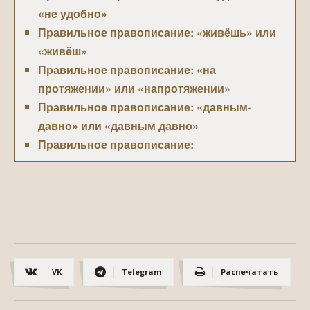
«не удобно»
Правильное правописание: «живёшь» или
«живёш»
Правильное правописание: «на
протяжении» или «напротяжении»
Правильное правописание: «давным-
давно» или «давным давно»
Правильное правописание:
«девятнадцать», «девятьнадцать» или
«девятнацать»
Правильное правописание: «неприемлемо»,
«не приемлемо»
Правильное правописание: «издалека» или
«из далека»
VK
Telegram
Распечатать
Правильное правописание: «засмущала»
или «за смущала»