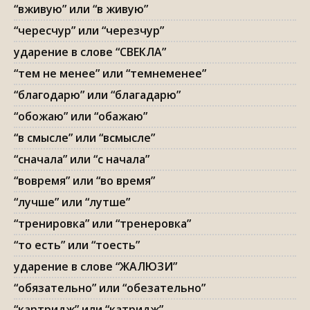
“вживую” или “в живую”
“чересчур” или “черезчур”
ударение в слове “СВЕКЛА”
“тем не менее” или “темнеменее”
“благодарю” или “благадарю”
“обожаю” или “обажаю”
“в смысле” или “всмысле”
“сначала” или “с начала”
“вовремя” или “во время”
“лучше” или “лутше”
“тренировка” или “тренеровка”
“то есть” или “тоесть”
ударение в слове “ЖАЛЮЗИ”
“обязательно” или “обезательно”
“картридж” или “катридж”