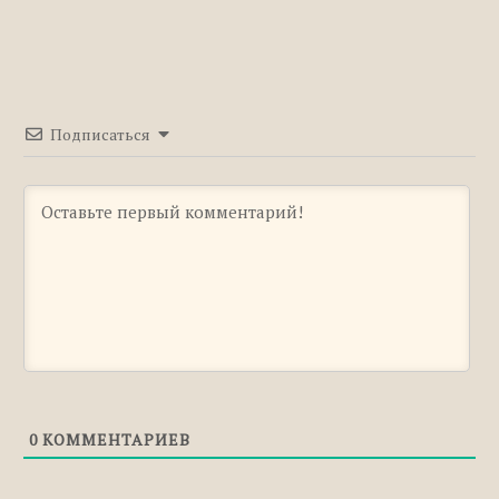
Правильное правописание: «увидеть» или
«увидить»
Правильное правописание: «именинница»
или «именниница»
Правильное правописание: «бассейн»,
Подписаться
«басейн» или «бассэйн»
Правильное правописание: «википедия»
или «викепедия»
Правильное правописание: «подойти» или
«подойди»
Правильное правописание: «комбинезон»,
«комбинизон» или «комбенизон»
Правильное праовписание: «пицца» или
«пица»
Правильное правописание: «шило» или
0
КОММЕНТАРИЕВ
«шыло»
Правильное правописание: «благодарен»,