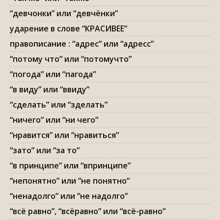
“девчонки” или “девчёнки”
ударение в слове “КРАСИВЕЕ”
правописание : “адрес” или “адресс”
“потому что” или “потомучто”
“погода” или “пагода”
“в виду” или “ввиду”
“сделать” или “зделать”
“ничего” или “ни чего”
“нравится” или “нравиться”
“зато” или “за то”
“в принципе” или “впринципе”
“непонятно” или “не понятно”
“ненадолго” или “не надолго”
“всё равно”, “всёравно” или “всё-равно”