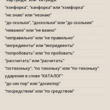
“конфорка”, “канфорка” или “комфорка”
“не знаю” или “незнаю”
“до скольки”, “доскольки” или “до скольких”
“неважно” или “не важно”
“неправильно” или “не правильно”
“ингредиенты” или “ингридиенты”
“попробовать” или “по пробовать”
“рассчитать” или “расчитать”
“потихоньку”, “по тихоньку” или “по-тихоньку”
ударение в слове “КАТАЛОГ”
“до сих пор” или “досихпор”
“посредством” или “по средством”