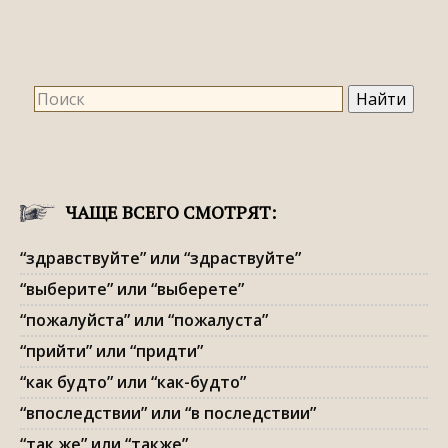
«благадарен» или «блогодарен»
Правильное правописание: «набирать» или
«наберать»
ЧАЩЕ ВСЕГО СМОТРЯТ:
“здравствуйте” или “здраствуйте”
“выберите” или “выберете”
“пожалуйста” или “пожалуста”
“прийти” или “придти”
“как будто” или “как-будто”
“впоследствии” или “в последствии”
“так же” или “также”