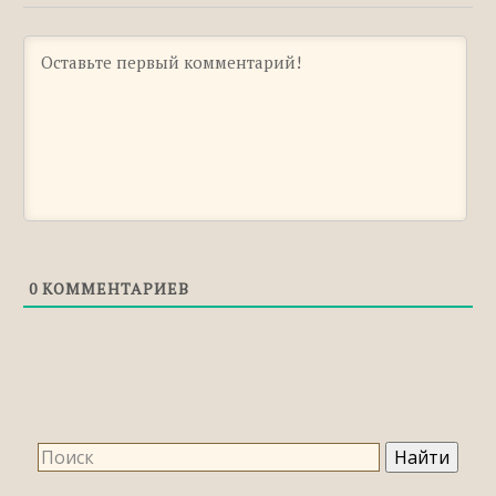
«здал»
Правильное правописание: «аккумулятор»,
«аккумлятор», «акумулятор»
Правильное правописание: «сниму» или
«снему»
Правильное правописание: «ключ» или
«ключь»
Правильное правописание: «отдам»,
«оддам» или «атдам»
Правильное правописание: «учреждение»,
0
КОММЕНТАРИЕВ
«учереждение» или «учриждение»
Правильное правописание: «борющийся»
или «борящийся»
Правильное правописание: «освобожусь»
или «освабажусь»