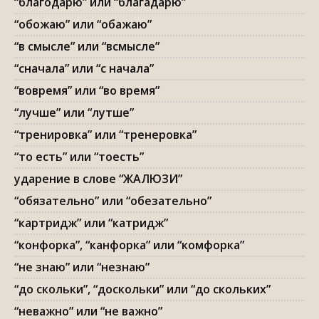
“благодарю” или “благадарю”
“обожаю” или “обажаю”
“в смысле” или “всмысле”
“сначала” или “с начала”
“вовремя” или “во время”
“лучше” или “лутше”
“тренировка” или “тренеровка”
“то есть” или “тоесть”
ударение в слове “ЖАЛЮЗИ”
“обязательно” или “обезательно”
“картридж” или “катридж”
“конфорка”, “канфорка” или “комфорка”
“не знаю” или “незнаю”
“до скольки”, “доскольки” или “до скольких”
“неважно” или “не важно”