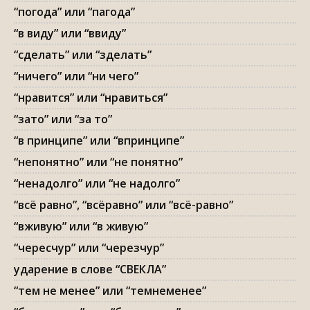
“погода” или “пагода”
“в виду” или “ввиду”
“сделать” или “зделать”
“ничего” или “ни чего”
“нравится” или “нравиться”
“зато” или “за то”
“в принципе” или “впринципе”
“непонятно” или “не понятно”
“ненадолго” или “не надолго”
“всё равно”, “всёравно” или “всё-равно”
“вживую” или “в живую”
“чересчур” или “черезчур”
ударение в слове “СВЕКЛА”
“тем не менее” или “темнеменее”