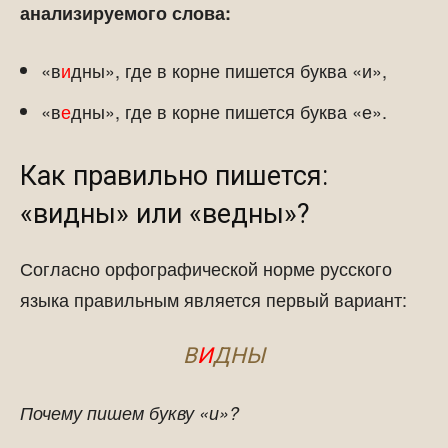
анализируемого слова:
«в
и
дны», где в корне пишется буква «и»,
«в
е
дны», где в корне пишется буква «е».
Как правильно пишется:
«видны» или «ведны»?
Согласно орфографической норме русского
языка правильным является первый вариант:
В
И
ДНЫ
Почему пишем букву «и»?