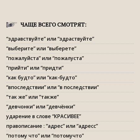
ЧАЩЕ ВСЕГО СМОТРЯТ:
“здравствуйте” или “здраствуйте”
“выберите” или “выберете”
“пожалуйста” или “пожалуста”
“прийти” или “придти”
“как будто” или “как-будто”
“впоследствии” или “в последствии”
“так же” или “также”
“девчонки” или “девчёнки”
ударение в слове “КРАСИВЕЕ”
правописание : “адрес” или “адресс”
“потому что” или “потомучто”