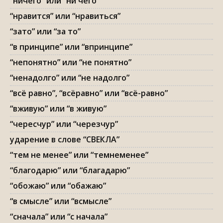
“ничего” или “ни чего”
“нравится” или “нравиться”
“зато” или “за то”
“в принципе” или “впринципе”
“непонятно” или “не понятно”
“ненадолго” или “не надолго”
“всё равно”, “всёравно” или “всё-равно”
“вживую” или “в живую”
“чересчур” или “черезчур”
ударение в слове “СВЕКЛА”
“тем не менее” или “темнеменее”
“благодарю” или “благадарю”
“обожаю” или “обажаю”
“в смысле” или “всмысле”
“сначала” или “с начала”