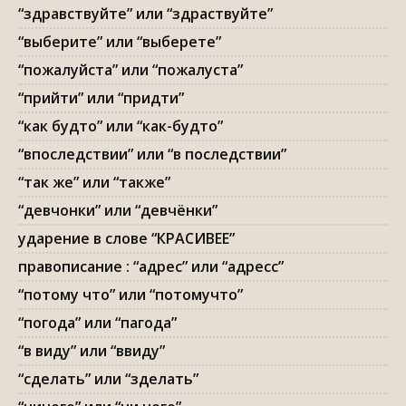
“здравствуйте” или “здраствуйте”
“выберите” или “выберете”
“пожалуйста” или “пожалуста”
“прийти” или “придти”
“как будто” или “как-будто”
“впоследствии” или “в последствии”
“так же” или “также”
“девчонки” или “девчёнки”
ударение в слове “КРАСИВЕЕ”
правописание : “адрес” или “адресс”
“потому что” или “потомучто”
“погода” или “пагода”
“в виду” или “ввиду”
“сделать” или “зделать”