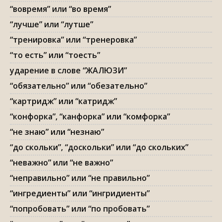
“вовремя” или “во время”
“лучше” или “лутше”
“тренировка” или “тренеровка”
“то есть” или “тоесть”
ударение в слове “ЖАЛЮЗИ”
“обязательно” или “обезательно”
“картридж” или “катридж”
“конфорка”, “канфорка” или “комфорка”
“не знаю” или “незнаю”
“до скольки”, “доскольки” или “до скольких”
“неважно” или “не важно”
“неправильно” или “не правильно”
“ингредиенты” или “ингридиенты”
“попробовать” или “по пробовать”