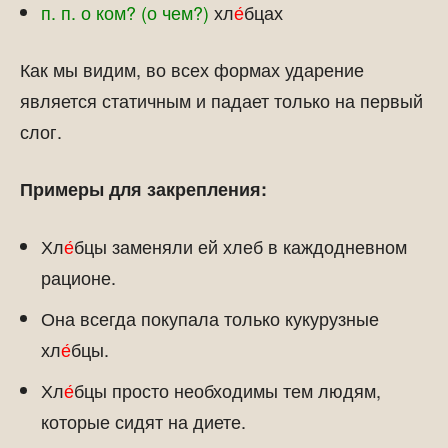
п. п. о ком? (о чем?)
хл
е́
бцах
Как мы видим, во всех формах ударение
является статичным и падает только на первый
слог.
Примеры для закрепления:
Хл
е́
бцы заменяли ей хлеб в каждодневном
рационе.
Она всегда покупала только кукурузные
хл
е́
бцы.
Хл
е́
бцы просто необходимы тем людям,
которые сидят на диете.