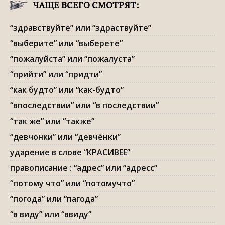
ЧАЩЕ ВСЕГО СМОТРЯТ:
“здравствуйте” или “здраствуйте”
“выберите” или “выберете”
“пожалуйста” или “пожалуста”
“прийти” или “придти”
“как будто” или “как-будто”
“впоследствии” или “в последствии”
“так же” или “также”
“девчонки” или “девчёнки”
ударение в слове “КРАСИВЕЕ”
правописание : “адрес” или “адресс”
“потому что” или “потомучто”
“погода” или “пагода”
“в виду” или “ввиду”