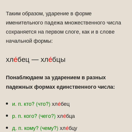
Таким образом, ударение в форме
именительного падежа множественного числа
сохраняется на первом слоге, как и в слове
начальной формы:
хл
е́
бец — хл
е́
бцы
Понаблюдаем за ударением в разных
падежных формах единственного числа:
и. п. кто? (что?)
хл
е́
бец
р. п. кого? (чего?)
хл
е́
бца
д. п. кому? (чему?)
хл
е́
бцу