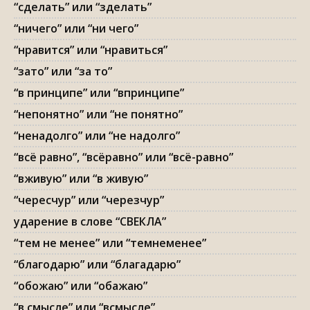
“сделать” или “зделать”
“ничего” или “ни чего”
“нравится” или “нравиться”
“зато” или “за то”
“в принципе” или “впринципе”
“непонятно” или “не понятно”
“ненадолго” или “не надолго”
“всё равно”, “всёравно” или “всё-равно”
“вживую” или “в живую”
“чересчур” или “черезчур”
ударение в слове “СВЕКЛА”
“тем не менее” или “темнеменее”
“благодарю” или “благадарю”
“обожаю” или “обажаю”
“в смысле” или “всмысле”