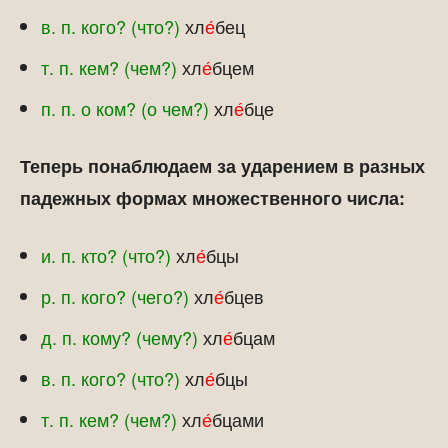
в. п. кого? (что?)
хл
е́
бец
т. п. кем? (чем?)
хл
е́
бцем
п. п. о ком? (о чем?)
хл
е́
бце
Теперь понаблюдаем за ударением в разных
падежных формах множественного числа:
и. п. кто? (что?)
хл
е́
бцы
р. п. кого? (чего?)
хл
е́
бцев
д. п. кому? (чему?)
хл
е́
бцам
в. п. кого? (что?)
хл
е́
бцы
т. п. кем? (чем?)
хл
е́
бцами