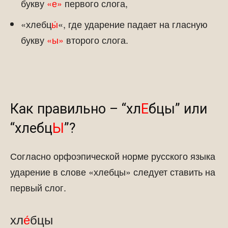
букву
«е»
первого слога,
«хлебц
ы́
«, где ударение падает на гласную
букву
«ы»
второго слога.
Как правильно – “хл
Е
бцы” или
“хлебц
Ы
”?
Согласно орфоэпической норме русского языка
ударение в слове «хлебцы» следует ставить на
первый слог.
хл
е́
бцы