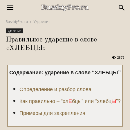
RusskiyPro.ru
Ударение
Ударение
Правильное ударение в слове
«ХЛЕБЦЫ»
2875
Содержание: ударение в слове “
ХЛЕБЦЫ
”
Определение и разбор слова
Как правильно – “хл
Е
бцы” или “хлебц
Ы
”?
Примеры для закрепления