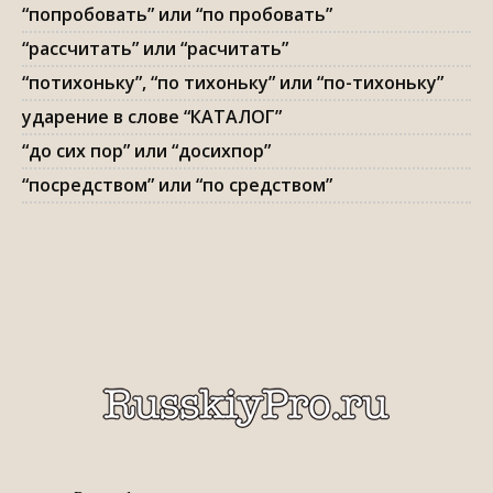
“попробовать” или “по пробовать”
“рассчитать” или “расчитать”
“потихоньку”, “по тихоньку” или “по-тихоньку”
ударение в слове “КАТАЛОГ”
“до сих пор” или “досихпор”
“посредством” или “по средством”