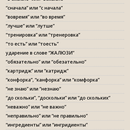
“сначала” или “с начала”
“вовремя” или “во время”
“лучше” или “лутше”
“тренировка” или “тренеровка”
“то есть” или “тоесть”
ударение в слове “ЖАЛЮЗИ”
“обязательно” или “обезательно”
“картридж” или “катридж”
“конфорка”, “канфорка” или “комфорка”
“не знаю” или “незнаю”
“до скольки”, “доскольки” или “до скольких”
“неважно” или “не важно”
“неправильно” или “не правильно”
“ингредиенты” или “ингридиенты”