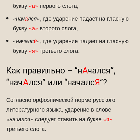
букву
«а»
первого слога,
, где ударение падает на гласную
«нач
а́
лся»
букву
«а»
второго слога,
, где ударение падает на гласную
«началс
я́
«
букву
«я»
третьего слога.
Как правильно – “н
А
чался”,
“нач
А
лся” или “началс
Я
”?
Согласно орфоэпической норме русского
литературного языка, ударение в слове
следует ставить на букве
«я»
«начался»
третьего слога.