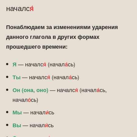
началс
я́
Понаблюдаем за изменениями ударения
данного глагола в других формах
прошедшего времени:
— началс
я́
(начал
а́
сь)
Я
— началс
я́
(начал
а́
сь)
Ты
— началс
я́
(начал
а́
сь,
Он (она, оно)
начал
о́
сь)
— начал
и́
сь
Мы
— начал
и́
сь
Вы