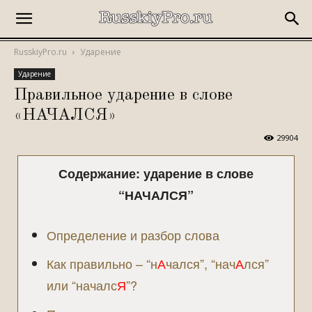
RusskiyPro.ru
Ударение
Ударение
Правильное ударение в слове
«НАЧАЛСЯ»
29904
Содержание: ударение в слове
“НАЧАЛСЯ”
Определение и разбор слова
Как правильно – “н
А
чался”, “нач
А
лся”
или “началс
Я
”?