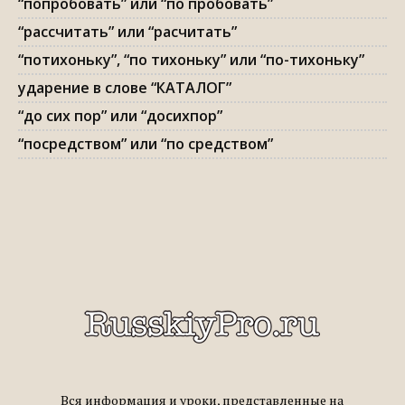
“попробовать” или “по пробовать”
“рассчитать” или “расчитать”
“потихоньку”, “по тихоньку” или “по-тихоньку”
ударение в слове “КАТАЛОГ”
“до сих пор” или “досихпор”
“посредством” или “по средством”
Вся информация и уроки, представленные на