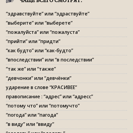
ЧАЩЕ ВСЕГО СМОТРЯТ:
“здравствуйте” или “здраствуйте”
“выберите” или “выберете”
“пожалуйста” или “пожалуста”
“прийти” или “придти”
“как будто” или “как-будто”
“впоследствии” или “в последствии”
“так же” или “также”
“девчонки” или “девчёнки”
ударение в слове “КРАСИВЕЕ”
правописание : “адрес” или “адресс”
“потому что” или “потомучто”
“погода” или “пагода”
“в виду” или “ввиду”