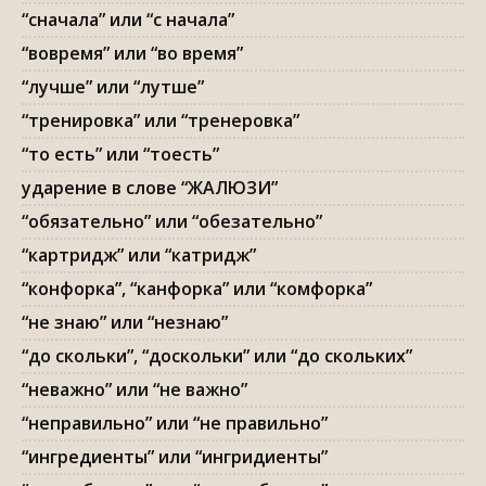
“сначала” или “с начала”
“вовремя” или “во время”
“лучше” или “лутше”
“тренировка” или “тренеровка”
“то есть” или “тоесть”
ударение в слове “ЖАЛЮЗИ”
“обязательно” или “обезательно”
“картридж” или “катридж”
“конфорка”, “канфорка” или “комфорка”
“не знаю” или “незнаю”
“до скольки”, “доскольки” или “до скольких”
“неважно” или “не важно”
“неправильно” или “не правильно”
“ингредиенты” или “ингридиенты”