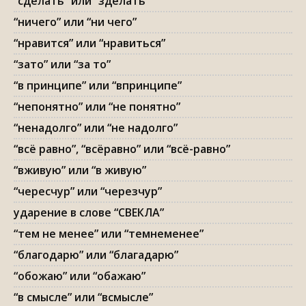
“сделать” или “зделать”
“ничего” или “ни чего”
“нравится” или “нравиться”
“зато” или “за то”
“в принципе” или “впринципе”
“непонятно” или “не понятно”
“ненадолго” или “не надолго”
“всё равно”, “всёравно” или “всё-равно”
“вживую” или “в живую”
“чересчур” или “черезчур”
ударение в слове “СВЕКЛА”
“тем не менее” или “темнеменее”
“благодарю” или “благадарю”
“обожаю” или “обажаю”
“в смысле” или “всмысле”