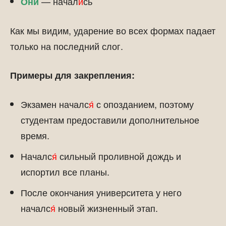
— начал
и́
сь
Они
Как мы видим, ударение во всех формах падает
только на последний слог.
Примеры для закрепления:
Экзамен началс
я́
с опозданием, поэтому
студентам предоставили дополнительное
время.
Началс
я́
сильный проливной дождь и
испортил все планы.
После окончания университета у него
началс
я́
новый жизненный этап.