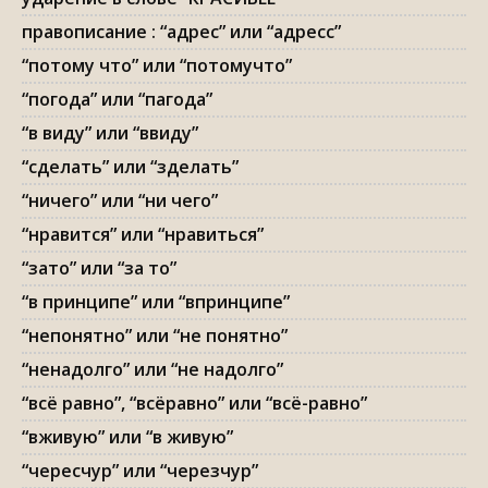
правописание : “адрес” или “адресс”
“потому что” или “потомучто”
“погода” или “пагода”
“в виду” или “ввиду”
“сделать” или “зделать”
“ничего” или “ни чего”
“нравится” или “нравиться”
“зато” или “за то”
“в принципе” или “впринципе”
“непонятно” или “не понятно”
“ненадолго” или “не надолго”
“всё равно”, “всёравно” или “всё-равно”
“вживую” или “в живую”
“чересчур” или “черезчур”