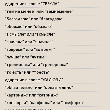
ударение в слове “СВЕКЛА”
“тем не менее” или “темнеменее”
“благодарю” или “благадарю”
“обожаю” или “обажаю”
“в смысле” или “всмысле”
“сначала” или “с начала”
“вовремя” или “во время”
“лучше” или “лутше”
“тренировка” или “тренеровка”
“то есть” или “тоесть”
ударение в слове “ЖАЛЮЗИ”
“обязательно” или “обезательно”
“картридж” или “катридж”
“конфорка”, “канфорка” или “комфорка”