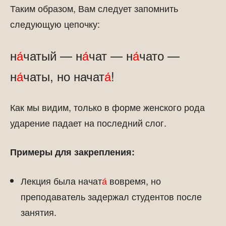
Таким образом, Вам следует запомнить
следующую цепочку:
н
а́
чатый — н
а́
чат — н
а́
чато —
н
а́
чаты, но начат
а́
!
Как мы видим, только в форме женского рода
ударение падает на последний слог.
Примеры для закрепления:
Лекция была начат
а́
вовремя, но
преподаватель задержал студентов после
занятия.