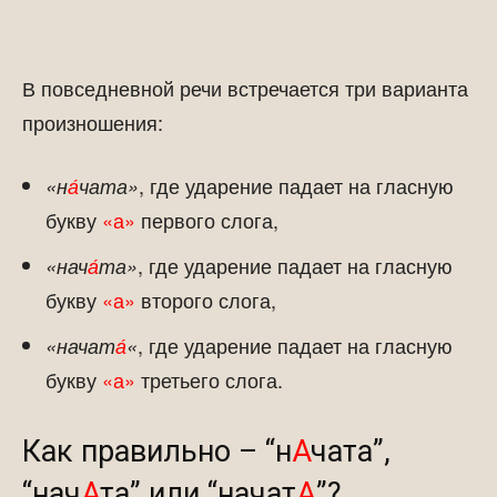
В повседневной речи встречается три варианта
произношения:
, где ударение падает на гласную
«н
а́
чата»
букву
«а»
первого слога,
, где ударение падает на гласную
«нач
а́
та»
букву
«а»
второго слога,
, где ударение падает на гласную
«начат
а́
«
букву
«а»
третьего слога.
Как правильно – “н
А
чата”,
“нач
А
та” или “начат
А
”?