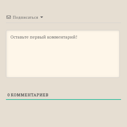
Правильное ударение в слове «ПОЗВОНИТ»
Правильное ударение в слове «РЕВЕНЬ»
Подписаться
Правильное ударение в слове
«СОСРЕДОТОЧЕНИЕ»
Правильное ударение в слове
«УСУГУБИТЬ»
Правильное ударение в слове
«ЭКСПЕРТНЫЙ»
0
КОММЕНТАРИЕВ