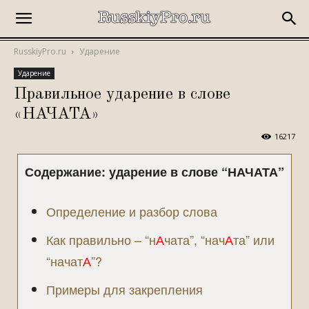
RusskiyPro.ru
Ударение
Ударение
Правильное ударение в слове
«НАЧАТА»
16217
Содержание: ударение в слове “НАЧАТА”
Определение и разбор слова
Как правильно – “н
А
чата”, “нач
А
та” или
“начат
А
”?
Примеры для закрепления