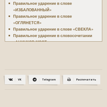
Правильное ударение в слове
«ИЗБАЛОВАННЫЙ»
Правильное ударение в слове
«ОГЛЯНЕТСЯ»
Правильное ударение в слове «СВЕКЛА»
Правильное ударение в словосочетании
«АНИЧКОВ МОСТ»
Правильное ударение в слове «ВЕЧЕРЯ»
Правильное ударение в слове «ГУСЯ»
Правильное ударение в слове «ЗА
БОРТОМ»
Правильное ударение в слове «КАЗАКИ»
VK
Telegram
Распечатать
Правильное ударение в слове «ЛИЛА»
Правильное ударение в слове
«НИЗВЕДЁННЫЙ»
Правильное ударение в слове
«ОТОЗВАЛАСЬ»