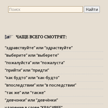
ЧАЩЕ ВСЕГО СМОТРЯТ:
“здравствуйте” или “здраствуйте”
“выберите” или “выберете”
“пожалуйста” или “пожалуста”
“прийти” или “придти”
“как будто” или “как-будто”
“впоследствии” или “в последствии”
“так же” или “также”
“девчонки” или “девчёнки”
ударение в слове “КРАСИВЕЕ”