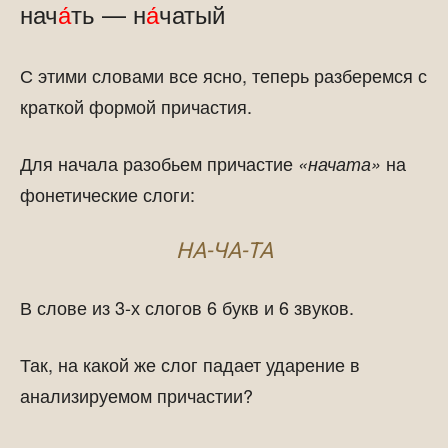
нач
а́
ть — н
а́
чатый
С этими словами все ясно, теперь разберемся с
краткой формой причастия.
Для начала разобьем причастие
на
«начата»
фонетические слоги:
НА-ЧА-ТА
В слове из 3-х слогов 6 букв и 6 звуков.
Так, на какой же слог падает ударение в
анализируемом причастии?