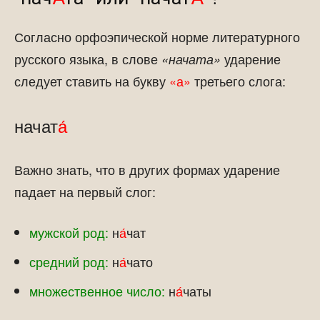
Согласно орфоэпической норме литературного
русского языка, в слове
ударение
«начата»
следует ставить на букву
«а»
третьего слога:
начат
а́
Важно знать, что в других формах ударение
падает на первый слог:
мужской род:
н
а́
чат
средний род:
н
а́
чато
множественное число:
н
а́
чаты