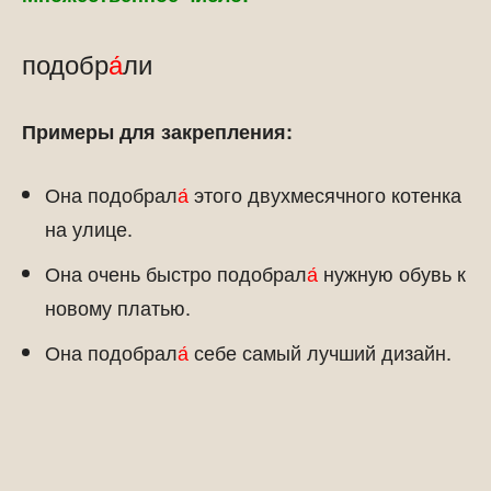
подобр
а́
ли
Примеры для закрепления:
Она подобрал
а́
этого двухмесячного котенка
на улице.
Она очень быстро подобрал
а́
нужную обувь к
новому платью.
Она подобрал
а́
себе самый лучший дизайн.