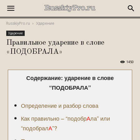
RusskiyPro.ru
Ударение
Ударение
Правильное ударение в слове
«ПОДОБРАЛА»
1450
Содержание: ударение в слове
“ПОДОБРАЛА”
Определение и разбор слова
Как правильно – “подобр
А
ла” или
“подобрал
А
”?