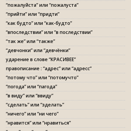
“пожалуйста” или “пожалуста”
“прийти” или “придти”
“как будто” или “как-будто”
“впоследствии” или “в последствии”
“так же” или “также”
“девчонки” или “девчёнки”
ударение в слове “КРАСИВЕЕ”
правописание : “адрес” или “адресс”
“потому что” или “потомучто”
“погода” или “пагода”
“в виду” или “ввиду”
“сделать” или “зделать”
“ничего” или “ни чего”
“нравится” или “нравиться”