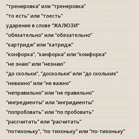
“тренировка” или “тренеровка”
“то есть” или “тоесть”
ударение в слове “ЖАЛЮЗИ”
“обязательно” или “обезательно”
“картридж” или “катридж”
“конфорка”, “канфорка” или “комфорка”
“не знаю” или “незнаю”
“до скольки”, “доскольки” или “до скольких”
“неважно” или “не важно”
“неправильно” или “не правильно”
“ингредиенты” или “ингридиенты”
“попробовать” или “по пробовать”
“рассчитать” или “расчитать”
“потихоньку”, “по тихоньку” или “по-тихоньку”