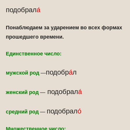
подобрал
а́
Понаблюдаем за ударением во всех формах
прошедшего времени.
Единственное число:
подобр
а́
л
—
мужской род
подобрал
а́
—
женский род
подобрал
о́
—
средний род
Множественное число: