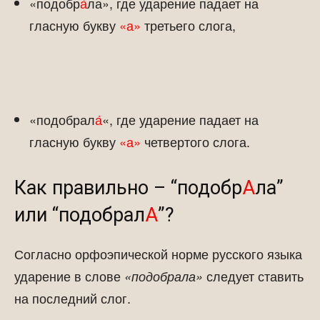
«подобр
а́
ла», где ударение падает на
гласную букву
«а»
третьего слога,
«подобрал
а́
«, где ударение падает на
гласную букву
«а»
четвертого слога.
Как правильно – “подобр
А
ла”
или “подобрал
А
”?
Согласно орфоэпической норме русского языка
ударение в слове
следует ставить
«подобрала»
на последний слог.