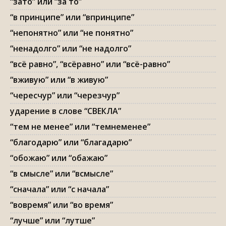
“зато” или “за то”
“в принципе” или “впринципе”
“непонятно” или “не понятно”
“ненадолго” или “не надолго”
“всё равно”, “всёравно” или “всё-равно”
“вживую” или “в живую”
“чересчур” или “черезчур”
ударение в слове “СВЕКЛА”
“тем не менее” или “темнеменее”
“благодарю” или “благадарю”
“обожаю” или “обажаю”
“в смысле” или “всмысле”
“сначала” или “с начала”
“вовремя” или “во время”
“лучше” или “лутше”