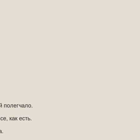
й полегчало.
се, как есть.
а.