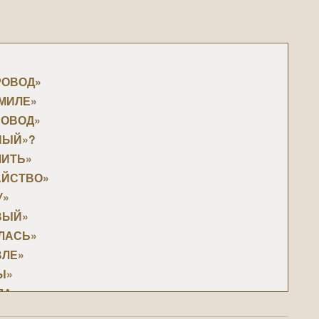
»
ПРОВОД»
ИМИЛЕ»
РОВОД»
ННЫЙ»?
ЧИТЬ»
ТАЙСТВО»
У»
ОВЫЙ»
АЛАСЬ»
ВЛЕ»
Ы»
ЛА»