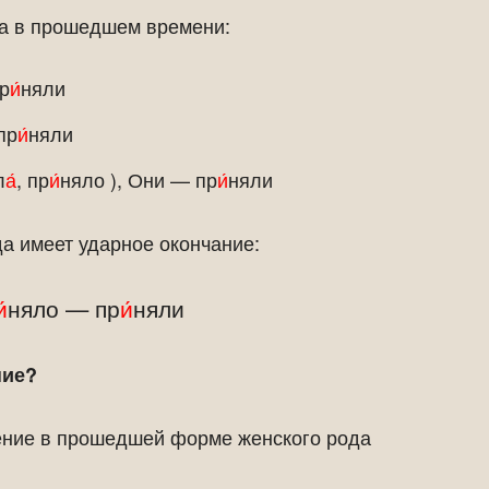
ла в прошедшем времени:
пр
и́
няли
пр
и́
няли
л
а́
, пр
и́
няло ), Они — пр
и́
няли
а имеет ударное окончание:
и́
няло — пр
и́
няли
ние?
рение в прошедшей форме женского рода