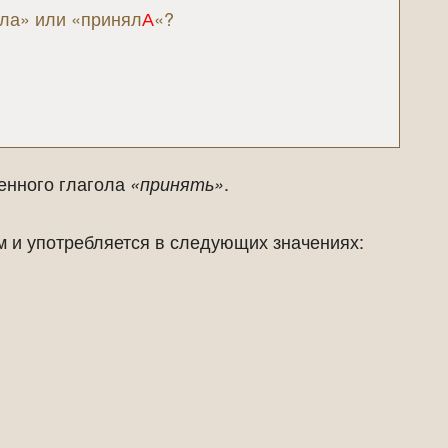
ла» или «принял
А
«?
нного глагола
.
«принять»
 и употребляется в следующих значениях: