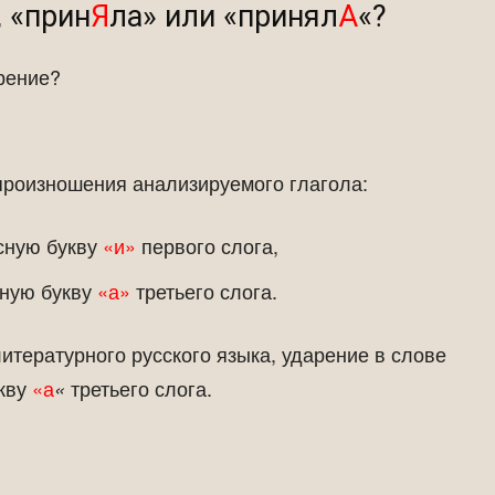
, «прин
Я
ла» или «принял
А
«?
арение?
 произношения анализируемого глагола:
асную букву
«и»
первого слога,
сную букву
«а»
третьего слога.
итературного русского языка, ударение в слове
укву
«а
третьего слога.
«