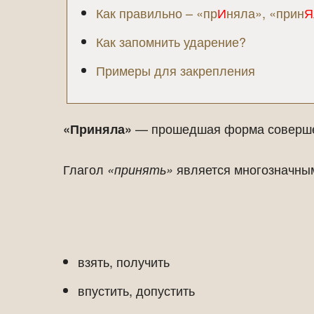
Как правильно – «пр
И
няла», «прин
Я
Как запомнить ударение?
Примеры для закрепления
— прошедшая форма соверше
«Приняла»
Глагол
является многозначным
«принять»
взять, получить
впустить, допустить