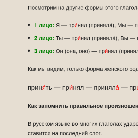
Посмотрим на другие формы этого глаго
Я — пр
и́
нял (приняла́), Мы — 
1 лицо:
Ты — пр
и́
нял (приняла́), Вы — 
2 лицо:
Он (она, оно) — пр
и́
нял (приня
3 лицо:
Как мы видим, только форма женского род
прин
я́
ть — пр
и́
нял — принял
а́
— пр
Как запомнить правильное произноше
В русском языке во многих глаголах уда
ставится на последний слог.