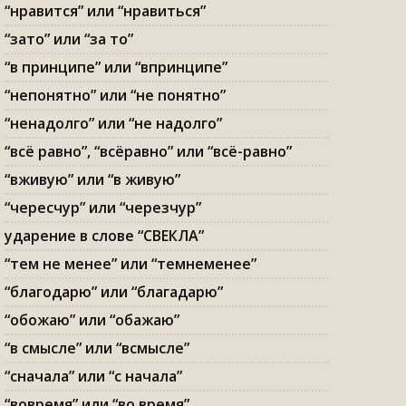
“нравится” или “нравиться”
“зато” или “за то”
“в принципе” или “впринципе”
“непонятно” или “не понятно”
“ненадолго” или “не надолго”
“всё равно”, “всёравно” или “всё-равно”
“вживую” или “в живую”
“чересчур” или “черезчур”
ударение в слове “СВЕКЛА”
“тем не менее” или “темнеменее”
“благодарю” или “благадарю”
“обожаю” или “обажаю”
“в смысле” или “всмысле”
“сначала” или “с начала”
“вовремя” или “во время”