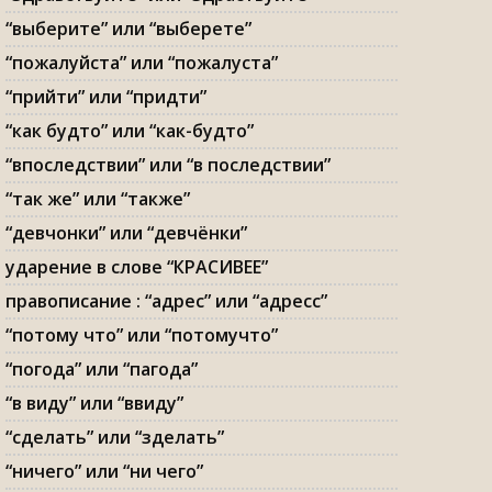
“выберите” или “выберете”
“пожалуйста” или “пожалуста”
“прийти” или “придти”
“как будто” или “как-будто”
“впоследствии” или “в последствии”
“так же” или “также”
“девчонки” или “девчёнки”
ударение в слове “КРАСИВЕЕ”
правописание : “адрес” или “адресс”
“потому что” или “потомучто”
“погода” или “пагода”
“в виду” или “ввиду”
“сделать” или “зделать”
“ничего” или “ни чего”