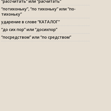
“рассчитать” или “расчитать”
“потихоньку”, “по тихоньку” или “по-
тихоньку”
ударение в слове “КАТАЛОГ”
“до сих пор” или “досихпор”
“посредством” или “по средством”