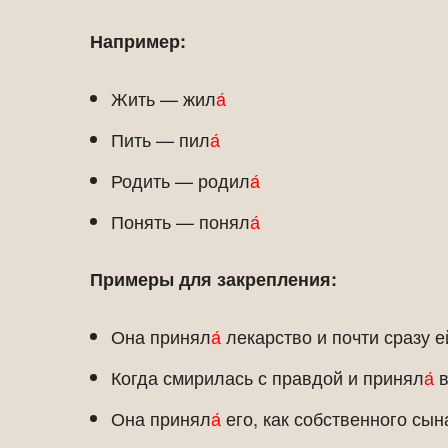
Например:
Жить — жил
а́
Пить — пил
а́
Родить — родил
а́
Понять — понял
а́
Примеры для закрепления:
Она принял
а́
лекарство и почти сразу е
Когда смирилась с правдой и принял
а́
в
Она принял
а́
его, как собственного сын