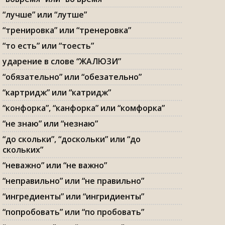
“лучше” или “лутше”
“тренировка” или “тренеровка”
“то есть” или “тоесть”
ударение в слове “ЖАЛЮЗИ”
“обязательно” или “обезательно”
“картридж” или “катридж”
“конфорка”, “канфорка” или “комфорка”
“не знаю” или “незнаю”
“до скольки”, “доскольки” или “до
скольких”
“неважно” или “не важно”
“неправильно” или “не правильно”
“ингредиенты” или “ингридиенты”
“попробовать” или “по пробовать”