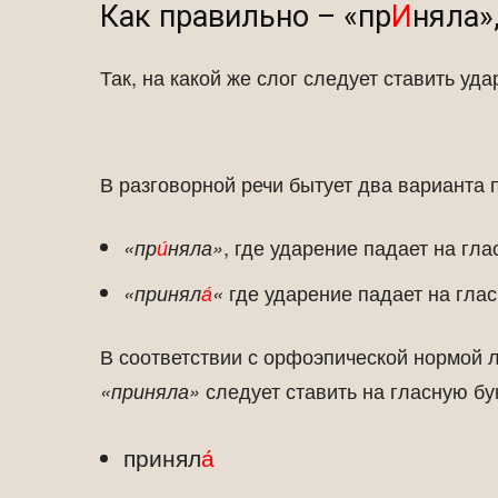
Как правильно – «пр
И
няла»
Так, на какой же слог следует ставить уд
В разговорной речи бытует два варианта
, где ударение падает на гл
«пр
и́
няла»
где ударение падает на гла
«принял
а́
«
В соответствии с орфоэпической нормой л
следует ставить на гласную б
«приняла»
принял
а́