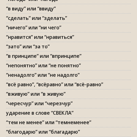
“в виду” или “ввиду”
“сделать” или “зделать”
“ничего” или “ни чего”
“нравится” или “нравиться”
“зато” или “за то”
“в принципе” или “впринципе”
“непонятно” или “не понятно”
“ненадолго” или “не надолго”
“всё равно”, “всёравно” или “всё-равно”
“вживую” или “в живую”
“чересчур” или “черезчур”
ударение в слове “СВЕКЛА”
“тем не менее” или “темнеменее”
“благодарю” или “благадарю”