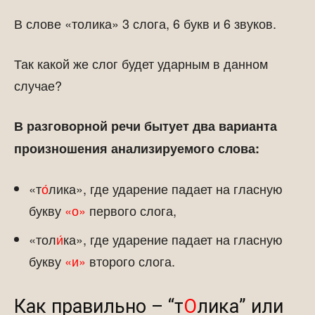
В слове «толика» 3 слога, 6 букв и 6 звуков.
Так какой же слог будет ударным в данном
случае?
В разговорной речи бытует два варианта
произношения анализируемого слова:
«т
о́
лика», где ударение падает на гласную
букву
«о»
первого слога,
«тол
и́
ка», где ударение падает на гласную
букву
«и»
второго слога.
Как правильно – “т
О
лика” или