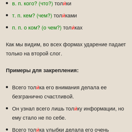
в. п. кого? (что?)
тол
и́
ки
т. п. кем? (чем?)
тол
и́
ками
п. п. о ком? (о чем?)
тол
и́
ках
Как мы видим, во всех формах ударение падает
только на второй слог.
Примеры для закрепления:
Всего тол
и́
ка его внимания делала ее
безгранично счастливой.
Он узнал всего лишь тол
и́
ку информации, но
ему стало не по себе.
Всего тол
и́
ка улыбки делала его очень