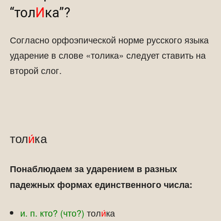
“тол
И
ка”?
Согласно орфоэпической норме русского языка
ударение в слове «толика» следует ставить на
второй слог.
тол
и́
ка
Понаблюдаем за ударением в разных
падежных формах единственного числа:
и. п. кто? (что?)
тол
и́
ка