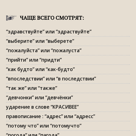
ЧАЩЕ ВСЕГО СМОТРЯТ:
“здравствуйте” или “здраствуйте”
“выберите” или “выберете”
“пожалуйста” или “пожалуста”
“прийти” или “придти”
“как будто” или “как-будто”
“впоследствии” или “в последствии”
“так же” или “также”
“девчонки” или “девчёнки”
ударение в слове “КРАСИВЕЕ”
правописание : “адрес” или “адресс”
“потому что” или “потомучто”
“погода” или “пагода”