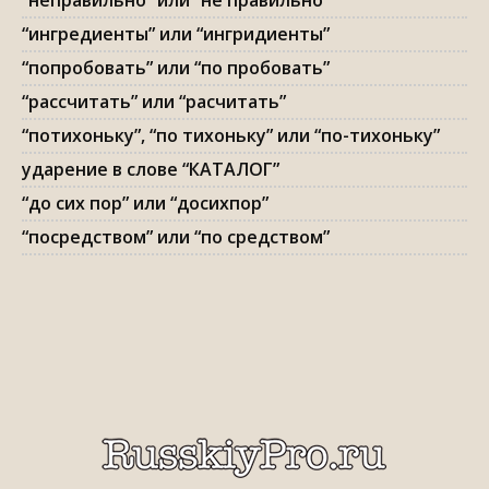
“неправильно” или “не правильно”
“ингредиенты” или “ингридиенты”
“попробовать” или “по пробовать”
“рассчитать” или “расчитать”
“потихоньку”, “по тихоньку” или “по-тихоньку”
ударение в слове “КАТАЛОГ”
“до сих пор” или “досихпор”
“посредством” или “по средством”