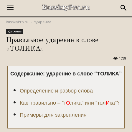
RusskiyPro.ru
Ударение
Ударение
Правильное ударение в слове
«ТОЛИКА»
1738
Содержание: ударение в слове “
ТОЛИКА
”
Определение и разбор слова
Как правильно – “т
О
лика” или “тол
И
ка”?
Примеры для закрепления