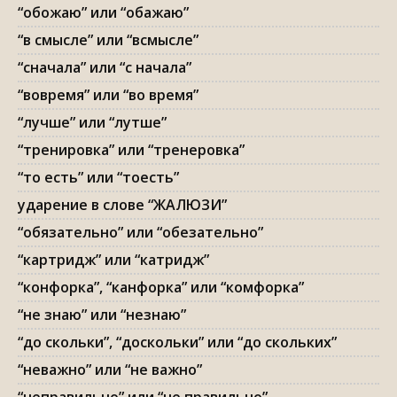
“обожаю” или “обажаю”
“в смысле” или “всмысле”
“сначала” или “с начала”
“вовремя” или “во время”
“лучше” или “лутше”
“тренировка” или “тренеровка”
“то есть” или “тоесть”
ударение в слове “ЖАЛЮЗИ”
“обязательно” или “обезательно”
“картридж” или “катридж”
“конфорка”, “канфорка” или “комфорка”
“не знаю” или “незнаю”
“до скольки”, “доскольки” или “до скольких”
“неважно” или “не важно”