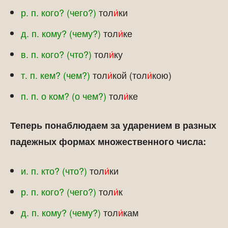
р. п. кого? (чего?)
тол
и́
ки
д. п. кому? (чему?)
тол
и́
ке
в. п. кого? (что?)
тол
и́
ку
т. п. кем? (чем?)
тол
и́
кой (тол
и́
кою)
п. п. о ком? (о чем?)
тол
и́
ке
Теперь понаблюдаем за ударением в разных
падежных формах множественного числа:
и. п. кто? (что?)
тол
и́
ки
р. п. кого? (чего?)
тол
и́
к
д. п. кому? (чему?)
тол
и́
кам