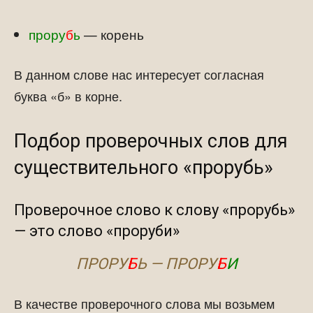
прору
б
ь
— корень
В данном слове нас интересует согласная
буква «б» в корне.
Подбор проверочных слов для
существительного «прорубь»
Проверочное слово к слову «прорубь»
— это слово «проруби»
ПРОРУ
Б
Ь — ПРОРУ
Б
И
В качестве проверочного слова мы возьмем