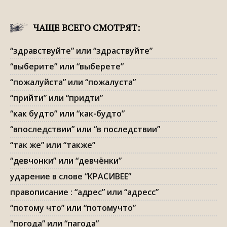
ЧАЩЕ ВСЕГО СМОТРЯТ:
“здравствуйте” или “здраствуйте”
“выберите” или “выберете”
“пожалуйста” или “пожалуста”
“прийти” или “придти”
“как будто” или “как-будто”
“впоследствии” или “в последствии”
“так же” или “также”
“девчонки” или “девчёнки”
ударение в слове “КРАСИВЕЕ”
правописание : “адрес” или “адресс”
“потому что” или “потомучто”
“погода” или “пагода”