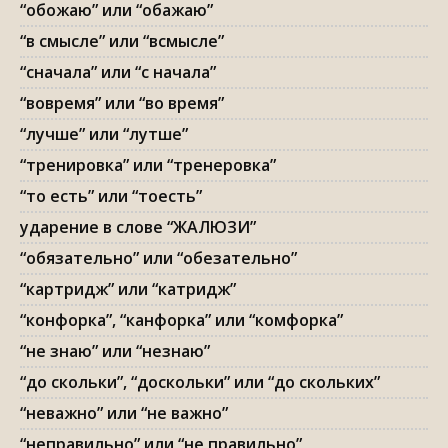
“обожаю” или “обажаю”
“в смысле” или “всмысле”
“сначала” или “с начала”
“вовремя” или “во время”
“лучше” или “лутше”
“тренировка” или “тренеровка”
“то есть” или “тоесть”
ударение в слове “ЖАЛЮЗИ”
“обязательно” или “обезательно”
“картридж” или “катридж”
“конфорка”, “канфорка” или “комфорка”
“не знаю” или “незнаю”
“до скольки”, “доскольки” или “до скольких”
“неважно” или “не важно”
“неправильно” или “не правильно”