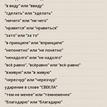
“в виду” или “ввиду”
“сделать” или “зделать”
“ничего” или “ни чего”
“нравится” или “нравиться”
“зато” или “за то”
“в принципе” или “впринципе”
“непонятно” или “не понятно”
“ненадолго” или “не надолго”
“всё равно”, “всёравно” или “всё-равно”
“вживую” или “в живую”
“чересчур” или “черезчур”
ударение в слове “СВЕКЛА”
“тем не менее” или “темнеменее”
“благодарю” или “благадарю”