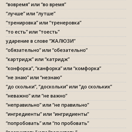
“вовремя” или “во время”
“лучше” или “лутше”
“тренировка” или “тренеровка”
“то есть” или “тоесть”
ударение в слове “ЖАЛЮЗИ”
“обязательно” или “обезательно”
“картридж” или “катридж”
“конфорка”, “канфорка” или “комфорка”
“не знаю” или “незнаю”
“до скольки”, “доскольки” или “до скольких”
“неважно” или “не важно”
“неправильно” или “не правильно”
“ингредиенты” или “ингридиенты”
“попробовать” или “по пробовать”