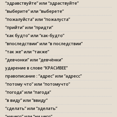
“здравствуйте” или “здраствуйте”
“выберите” или “выберете”
“пожалуйста” или “пожалуста”
“прийти” или “придти”
“как будто” или “как-будто”
“впоследствии” или “в последствии”
“так же” или “также”
“девчонки” или “девчёнки”
ударение в слове “КРАСИВЕЕ”
правописание : “адрес” или “адресс”
“потому что” или “потомучто”
“погода” или “пагода”
“в виду” или “ввиду”
“сделать” или “зделать”
“ничего” или “ни чего”