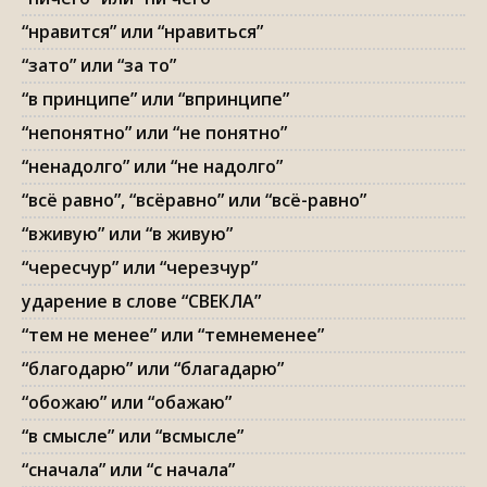
“нравится” или “нравиться”
“зато” или “за то”
“в принципе” или “впринципе”
“непонятно” или “не понятно”
“ненадолго” или “не надолго”
“всё равно”, “всёравно” или “всё-равно”
“вживую” или “в живую”
“чересчур” или “черезчур”
ударение в слове “СВЕКЛА”
“тем не менее” или “темнеменее”
“благодарю” или “благадарю”
“обожаю” или “обажаю”
“в смысле” или “всмысле”
“сначала” или “с начала”