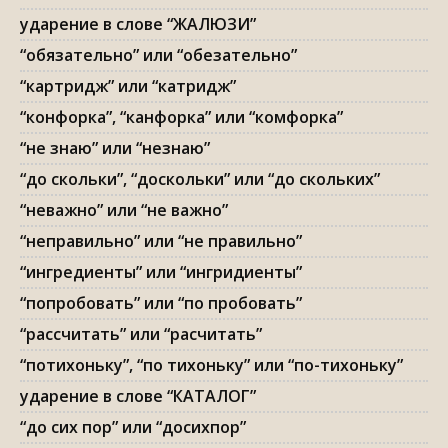
ударение в слове “ЖАЛЮЗИ”
“обязательно” или “обезательно”
“картридж” или “катридж”
“конфорка”, “канфорка” или “комфорка”
“не знаю” или “незнаю”
“до скольки”, “доскольки” или “до скольких”
“неважно” или “не важно”
“неправильно” или “не правильно”
“ингредиенты” или “ингридиенты”
“попробовать” или “по пробовать”
“рассчитать” или “расчитать”
“потихоньку”, “по тихоньку” или “по-тихоньку”
ударение в слове “КАТАЛОГ”
“до сих пор” или “досихпор”