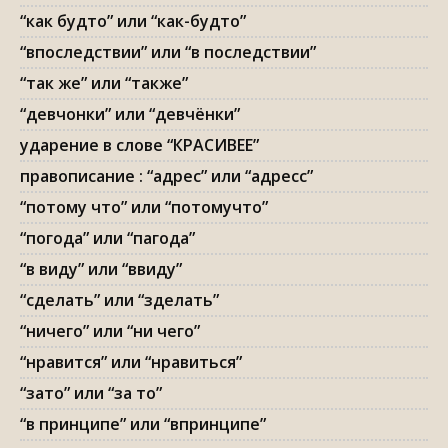
“как будто” или “как-будто”
“впоследствии” или “в последствии”
“так же” или “также”
“девчонки” или “девчёнки”
ударение в слове “КРАСИВЕЕ”
правописание : “адрес” или “адресс”
“потому что” или “потомучто”
“погода” или “пагода”
“в виду” или “ввиду”
“сделать” или “зделать”
“ничего” или “ни чего”
“нравится” или “нравиться”
“зато” или “за то”
“в принципе” или “впринципе”