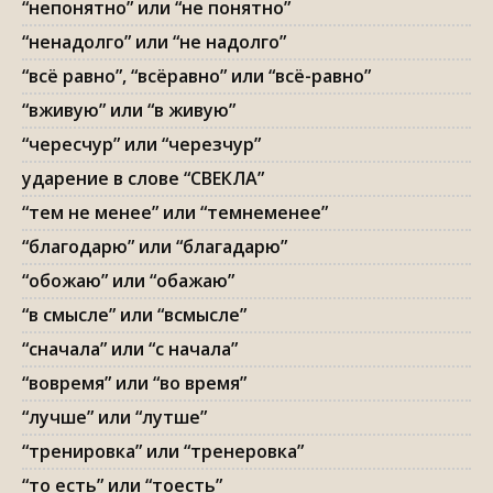
“непонятно” или “не понятно”
“ненадолго” или “не надолго”
“всё равно”, “всёравно” или “всё-равно”
“вживую” или “в живую”
“чересчур” или “черезчур”
ударение в слове “СВЕКЛА”
“тем не менее” или “темнеменее”
“благодарю” или “благадарю”
“обожаю” или “обажаю”
“в смысле” или “всмысле”
“сначала” или “с начала”
“вовремя” или “во время”
“лучше” или “лутше”
“тренировка” или “тренеровка”
“то есть” или “тоесть”