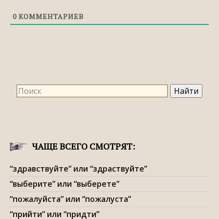
0
КОММЕНТАРИЕВ
ЧАЩЕ ВСЕГО СМОТРЯТ:
“здравствуйте” или “здраствуйте”
“выберите” или “выберете”
“пожалуйста” или “пожалуста”
“прийти” или “придти”