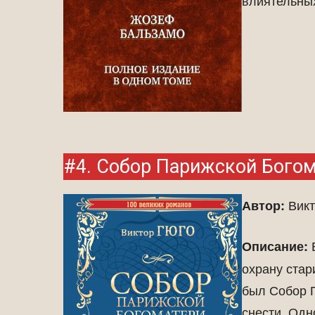
#4. Собор Парижской Бого
Викт
Автор:
В
Описание:
охрану стар
был Собор 
снести. Одн