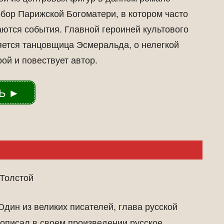
бор Парижской Богоматери, в котором часто
ются события. Главной героиней культового
ется танцовщица Эсмеральда, о нелегкой
рой и повествует автор.
Ь ►
Толстой
дин из великих писателей, глава русской
описал в своем произведении русское