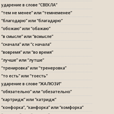
ударение в слове “СВЕКЛА”
“тем не менее” или “темнеменее”
“благодарю” или “благадарю”
“обожаю” или “обажаю”
“в смысле” или “всмысле”
“сначала” или “с начала”
“вовремя” или “во время”
“лучше” или “лутше”
“тренировка” или “тренеровка”
“то есть” или “тоесть”
ударение в слове “ЖАЛЮЗИ”
“обязательно” или “обезательно”
“картридж” или “катридж”
“конфорка”, “канфорка” или “комфорка”