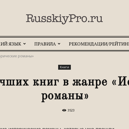
КИЙ ЯЗЫК
ПРАВИЛА
РЕКОМЕНДАЦИИ/РЕЙТИН
RusskiyPro.ru
торические романы»
Книги
чших книг в жанре «И
романы»
3523
ие исторические романы, которые уже прошли