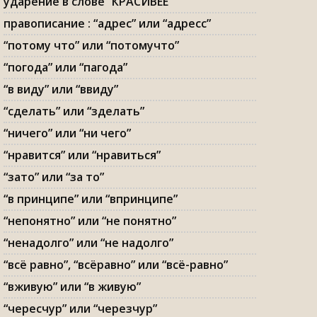
ударение в слове “КРАСИВЕЕ”
правописание : “адрес” или “адресс”
“потому что” или “потомучто”
“погода” или “пагода”
“в виду” или “ввиду”
“сделать” или “зделать”
“ничего” или “ни чего”
“нравится” или “нравиться”
“зато” или “за то”
“в принципе” или “впринципе”
“непонятно” или “не понятно”
“ненадолго” или “не надолго”
“всё равно”, “всёравно” или “всё-равно”
“вживую” или “в живую”
“чересчур” или “черезчур”