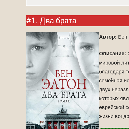
#1. Два брата
Бен 
Автор:
Э
Описание:
мировой лит
благодаря т
семейная ис
двух неразл
которых явл
еврейской с
жизни воца