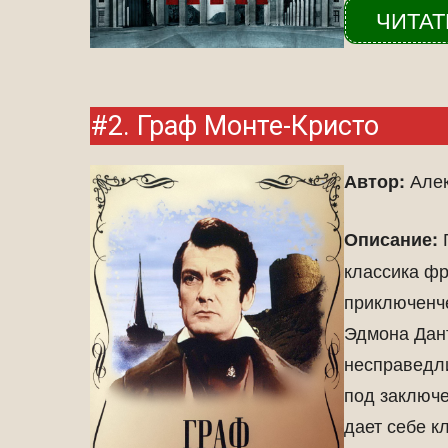
ЧИТАТ
#2. Граф Монте-Кристо
Алек
Автор:
Описание:
классика фр
приключенче
Эдмона Дант
несправедли
под заключе
дает себе к