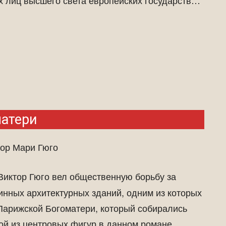
матери
ор Мари Гюго
иктор Гюго вел общественную борьбу за
инных архитектурных зданий, одним из которых
Парижской Богоматери, который собирались
ой из центровых фигур в данном романе