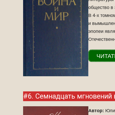
общество в 
В 4-х томно
и вымышлен
эпопеи явля
Отечественн
ЧИТАТ
#6. Семнадцать мгновений
Юлиа
Автор: