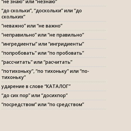
“не знаю” или “незнаю”
“до скольки”, “доскольки” или “до
скольких”
“неважно” или “не важно”
“неправильно” или “не правильно”
“ингредиенты” или “ингридиенты”
“попробовать” или “по пробовать”
“рассчитать” или “расчитать”
“потихоньку”, “по тихоньку” или “по-
тихоньку”
ударение в слове “КАТАЛОГ”
“до сих пор” или “досихпор”
“посредством” или “по средством”