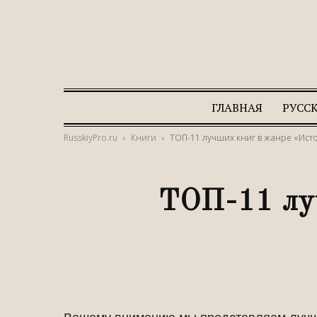
ГЛАВНАЯ
РУСС
RusskiyPro.ru
Книги
ТОП-11 лучших книг в жанре «Ис
ТОП-11 лу
Вашему вниманию мы представляем лучш