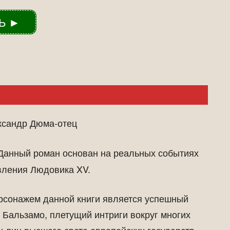
Ь ►
сандр Дюма-отец
анный роман основан на реальных событиях
вления Людовика XV.
рсонажем данной книги является успешный
Бальзамо, плетущий интриги вокруг многих
х лиц высшего света европейских государств…