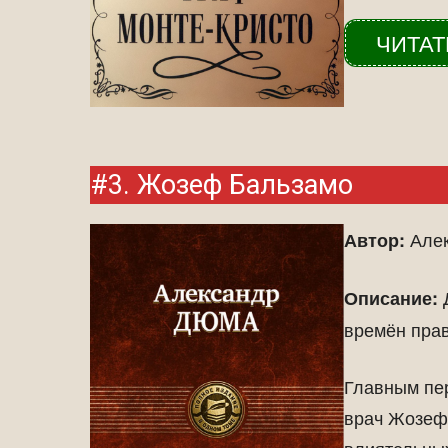
ЧИТАТ
#3. Жозеф Бальзамо
Алек
Автор:
Д
Описание:
времён пра
Главным пе
врач Жозеф 
влиятельны