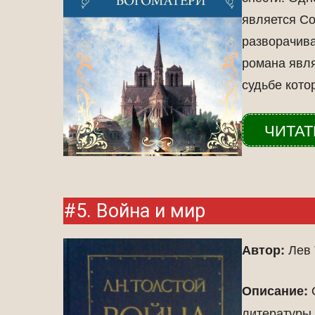
является Со
разворачива
романа явля
судьбе кото
ЧИТАТ
#5. Война и мир
Лев 
Автор:
О
Описание:
литературы 