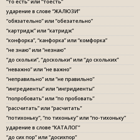
“то есть” или “тоесть”
ударение в слове “ЖАЛЮЗИ”
“обязательно” или “обезательно”
“картридж” или “катридж”
“конфорка”, “канфорка” или “комфорка”
“не знаю” или “незнаю”
“до скольки”, “доскольки” или “до скольких”
“неважно” или “не важно”
“неправильно” или “не правильно”
“ингредиенты” или “ингридиенты”
“попробовать” или “по пробовать”
“рассчитать” или “расчитать”
“потихоньку”, “по тихоньку” или “по-тихоньку”
ударение в слове “КАТАЛОГ”
“до сих пор” или “досихпор”