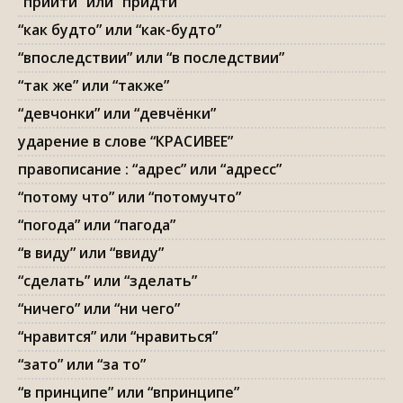
“прийти” или “придти”
“как будто” или “как-будто”
“впоследствии” или “в последствии”
“так же” или “также”
“девчонки” или “девчёнки”
ударение в слове “КРАСИВЕЕ”
правописание : “адрес” или “адресс”
“потому что” или “потомучто”
“погода” или “пагода”
“в виду” или “ввиду”
“сделать” или “зделать”
“ничего” или “ни чего”
“нравится” или “нравиться”
“зато” или “за то”
“в принципе” или “впринципе”