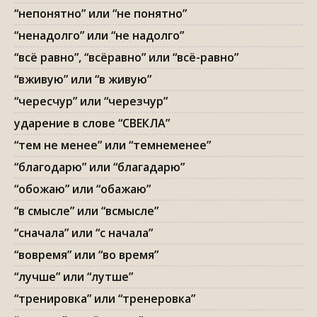
“непонятно” или “не понятно”
“ненадолго” или “не надолго”
“всё равно”, “всёравно” или “всё-равно”
“вживую” или “в живую”
“чересчур” или “черезчур”
ударение в слове “СВЕКЛА”
“тем не менее” или “темнеменее”
“благодарю” или “благадарю”
“обожаю” или “обажаю”
“в смысле” или “всмысле”
“сначала” или “с начала”
“вовремя” или “во время”
“лучше” или “лутше”
“тренировка” или “тренеровка”