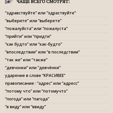
ЧАЩЕ ВСЕГО СМОТРЯТ:
“здравствуйте” или “здраствуйте”
“выберите” или “выберете”
“пожалуйста” или “пожалуста”
“прийти” или “придти”
“как будто” или “как-будто”
“впоследствии” или “в последствии”
“так же” или “также”
“девчонки” или “девчёнки”
ударение в слове “КРАСИВЕЕ”
правописание : “адрес” или “адресс”
“потому что” или “потомучто”
“погода” или “пагода”
“в виду” или “ввиду”