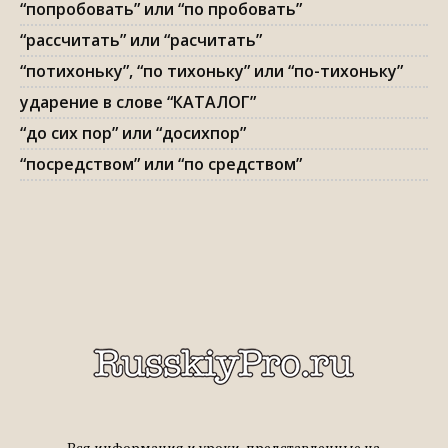
“попробовать” или “по пробовать”
“рассчитать” или “расчитать”
“потихоньку”, “по тихоньку” или “по-тихоньку”
ударение в слове “КАТАЛОГ”
“до сих пор” или “досихпор”
“посредством” или “по средством”
Вся информация и уроки, представленные на