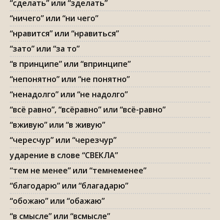
“сделать” или “зделать”
“ничего” или “ни чего”
“нравится” или “нравиться”
“зато” или “за то”
“в принципе” или “впринципе”
“непонятно” или “не понятно”
“ненадолго” или “не надолго”
“всё равно”, “всёравно” или “всё-равно”
“вживую” или “в живую”
“чересчур” или “черезчур”
ударение в слове “СВЕКЛА”
“тем не менее” или “темнеменее”
“благодарю” или “благадарю”
“обожаю” или “обажаю”
“в смысле” или “всмысле”