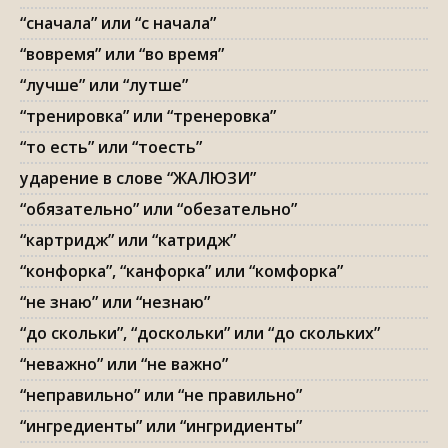
“сначала” или “с начала”
“вовремя” или “во время”
“лучше” или “лутше”
“тренировка” или “тренеровка”
“то есть” или “тоесть”
ударение в слове “ЖАЛЮЗИ”
“обязательно” или “обезательно”
“картридж” или “катридж”
“конфорка”, “канфорка” или “комфорка”
“не знаю” или “незнаю”
“до скольки”, “доскольки” или “до скольких”
“неважно” или “не важно”
“неправильно” или “не правильно”
“ингредиенты” или “ингридиенты”