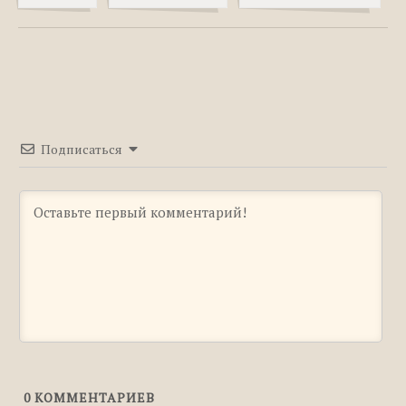
Окончания глаголов: как их определить,
разбор с примерами
Безударные личные окончания глаголов:
как определить, разбор с примерами
Как определить спряжение глагола
Как определить род глагола
Подписаться
Что такое супплетивная форма слова
Основные признаки причастия
Что такое деепричастие и как его
определить?
Что такое словоформа?
Переход причастий в прилагательные
0
КОММЕНТАРИЕВ