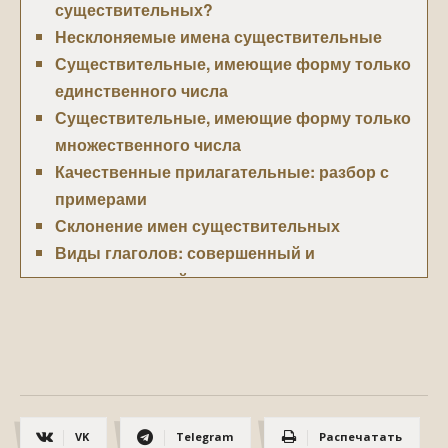
существительных?
Несклоняемые имена существительные
Существительные, имеющие форму только
единственного числа
Существительные, имеющие форму только
множественного числа
Качественные прилагательные: разбор с
примерами
Склонение имен существительных
Виды глаголов: совершенный и
несовершенный
Начальная (неопределенная) форма
глагола: что это такое и как ее определить?
Что такое местоимение: разбор с
примерами
Разряды местоимений и их синтаксическая
VK
Telegram
Распечатать
роль в предложении