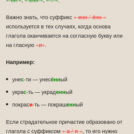
Важно знать, что суффикс
«-енн-/-ённ-«
используется в тех случаях, когда основа
глагола оканчивается на согласную букву или
на гласную
«и»
.
Например:
уне
-ти — унес
ый
с
ённ
укра
-ть — украд
ый
с
енн
покрас
-ть — покраш
ый
и
енн
Если страдательное причастие образовано от
глагола с суффиксом
«-а-/-я-«
, то его нужно