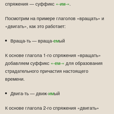
спряжения — суффикс
«-им-«
.
Посмотрим на примере глаголов «вращать» и
«двигать», как это работает:
Враща-ть — враща-
ем
ый
К основе глагола 1-го спряжения «вращать»
добавляем суффикс
«-ем-«
для образования
страдательного причастия настоящего
времени.
Двига-ть — движ-
им
ый
К основе глагола 2-го спряжения «двигать»