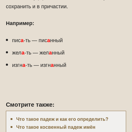
сохранить и в причастии.
Например:
пис
-ть — пис
нный
а
а
жел
-ть — жел
нный
а
а
изгн
-ть — изгн
нный
а
а
Смотрите также:
Что такое падеж и как его определить?
Что такое косвенный падеж имён