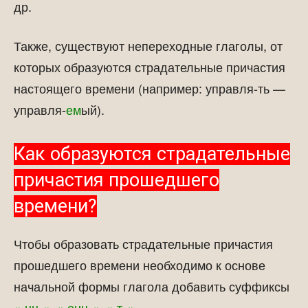
др.
Также, существуют непереходные глаголы, от
которых образуются страдательные причастия
настоящего времени (например: управля-ть —
управля-
ем
ый).
Как образуются страдательные
причастия прошедшего
времени?
Чтобы образовать страдательные причастия
прошедшего времени необходимо к основе
начальной формы глагола добавить суффиксы
«-нн-«
,
«-енн-«
,
«-т-«
.