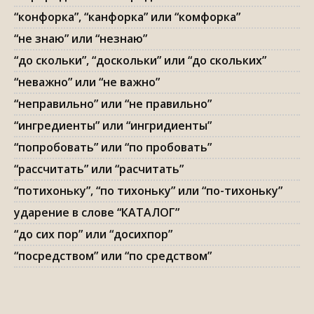
“конфорка”, “канфорка” или “комфорка”
“не знаю” или “незнаю”
“до скольки”, “доскольки” или “до скольких”
“неважно” или “не важно”
“неправильно” или “не правильно”
“ингредиенты” или “ингридиенты”
“попробовать” или “по пробовать”
“рассчитать” или “расчитать”
“потихоньку”, “по тихоньку” или “по-тихоньку”
ударение в слове “КАТАЛОГ”
“до сих пор” или “досихпор”
“посредством” или “по средством”