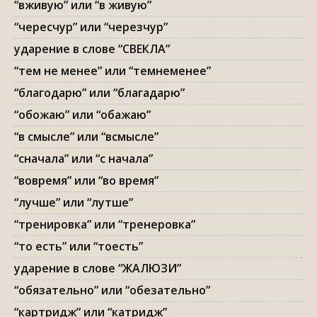
“вживую” или “в живую”
“чересчур” или “черезчур”
ударение в слове “СВЕКЛА”
“тем не менее” или “темнеменее”
“благодарю” или “благадарю”
“обожаю” или “обажаю”
“в смысле” или “всмысле”
“сначала” или “с начала”
“вовремя” или “во время”
“лучше” или “лутше”
“тренировка” или “тренеровка”
“то есть” или “тоесть”
ударение в слове “ЖАЛЮЗИ”
“обязательно” или “обезательно”
“картридж” или “катридж”