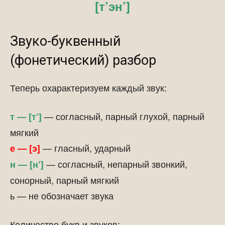
[т’эн’]
Звуко-буквенный
(фонетический) разбор
Теперь охарактеризуем каждый звук:
— согласный, парный глухой, парный
т — [т’]
мягкий
— гласный, ударный
е — [э]
— согласный, непарный звонкий,
н — [н’]
сонорный, парный мягкий
ь — не обозначает звука
Количество букв и звуков: