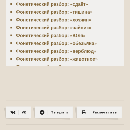
Фонетический разбор: «сдаёт»
Фонетический разбор: «тишина»
Фонетический разбор: «хозяин»
Фонетический разбор: «чайник»
Фонетический разбор: «Юля»
Фонетический разбор: «обезьяна»
Фонетический разбор: «верблюд»
Фонетический разбор: «животное»
Фонетический разбор: «вьются»
Фонетический разбор: «лето»
Фонетический разбор: «приезжать»
Фонетический разбор: «тюльпан»
Фонетический разбор: «ложь»
Фонетический разбор: «голос»
VK
Telegram
Распечатать
Фонетический разбор: «компьютер»
Фонетический разбор: «посуда»