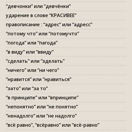
“девчонки” или “девчёнки”
ударение в слове “КРАСИВЕЕ”
правописание : “адрес” или “адресс”
“потому что” или “потомучто”
“погода” или “пагода”
“в виду” или “ввиду”
“сделать” или “зделать”
“ничего” или “ни чего”
“нравится” или “нравиться”
“зато” или “за то”
“в принципе” или “впринципе”
“непонятно” или “не понятно”
“ненадолго” или “не надолго”
“всё равно”, “всёравно” или “всё-равно”