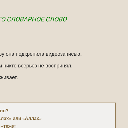
ТО СЛОВАРНОЕ СЛОВО
ру она подкрепила видеозаписью.
 никто всерьез не воспринял.
живает.
ьно?
Алах» или «Аллах»
 «теже»