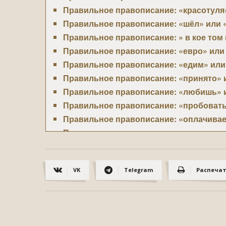
Правильное правописание: «красотуля»
Правильное правописание: «шёл» или 
Правильное правописание: » в кое том 
Правильное правописание: «евро» или
Правильное правописание: «едим» или
Правильное правописание: «принято» 
Правильное правописание: «любишь» 
Правильное правописание: «пробоват
Правильное правописание: «оплачива
Правильное правописание: «наггетсы»
Правильное правописание: «значимый
Правильное правописание: «зашёл», «
VK
Telegram
Распеча
Правильное правописание: «исчез», «и
Правильное правописание: «серьёзный
Правильное правописание: «баллон» и
Правильное правописание: «колонна», 