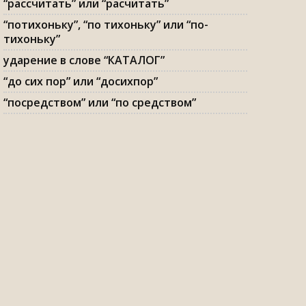
“рассчитать” или “расчитать”
“потихоньку”, “по тихоньку” или “по-
тихоньку”
ударение в слове “КАТАЛОГ”
“до сих пор” или “досихпор”
“посредством” или “по средством”