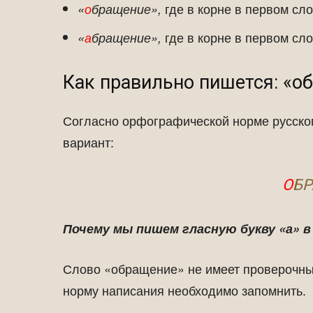
где в корне в первом сло
«
о
бращение»,
где в корне в первом сло
«
а
бращение»,
Как правильно пишется: «о
Согласно орфографической норме русско
вариант:
О
Б
Почему мы пишем гласную букву «а» в
Слово «обращение» не имеет проверочны
норму написания необходимо запомнить.