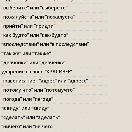
“выберите” или “выберете”
“пожалуйста” или “пожалуста”
“прийти” или “придти”
“как будто” или “как-будто”
“впоследствии” или “в последствии”
“так же” или “также”
“девчонки” или “девчёнки”
ударение в слове “КРАСИВЕЕ”
правописание : “адрес” или “адресс”
“потому что” или “потомучто”
“погода” или “пагода”
“в виду” или “ввиду”
“сделать” или “зделать”
“ничего” или “ни чего”