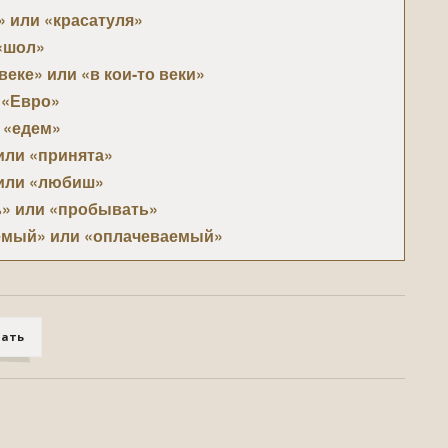
 или «красатуля»
«шол»
веке» или «в кои-то веки»
 «Евро»
 «едем»
или «принята»
или «любиш»
ь» или «пробывать»
емый» или «оплачеваемый»
 или «нагетсы»
» или «значемый»
зашол» или «зошёл»
тать
счес» или «изчез»
», «серъёзный» или «сирьёзный»
ли «балон»
«колона» или «калона»