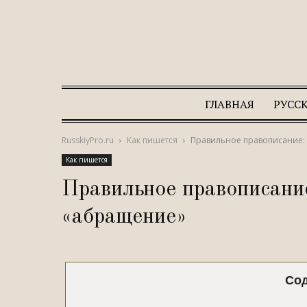
ГЛАВНАЯ
РУСС
RusskiyPro.ru
Как пишется
Правильное правописание:
Как пишется
Правильное правописани
«абращение»
Со