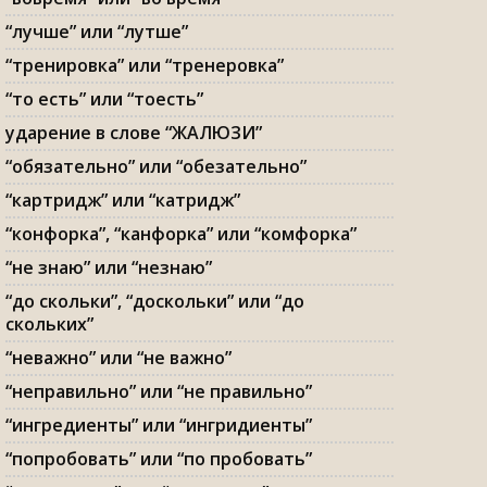
“лучше” или “лутше”
“тренировка” или “тренеровка”
“то есть” или “тоесть”
ударение в слове “ЖАЛЮЗИ”
“обязательно” или “обезательно”
“картридж” или “катридж”
“конфорка”, “канфорка” или “комфорка”
“не знаю” или “незнаю”
“до скольки”, “доскольки” или “до
скольких”
“неважно” или “не важно”
“неправильно” или “не правильно”
“ингредиенты” или “ингридиенты”
“попробовать” или “по пробовать”