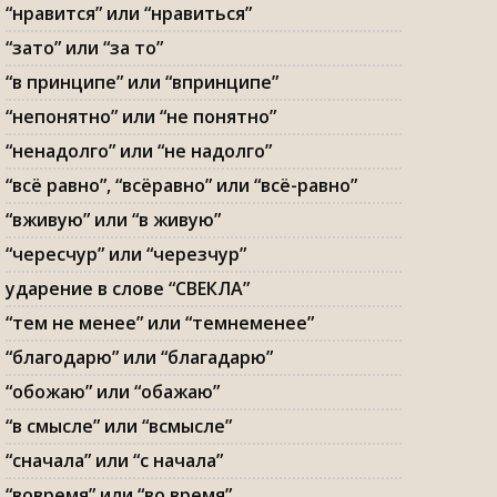
“нравится” или “нравиться”
“зато” или “за то”
“в принципе” или “впринципе”
“непонятно” или “не понятно”
“ненадолго” или “не надолго”
“всё равно”, “всёравно” или “всё-равно”
“вживую” или “в живую”
“чересчур” или “черезчур”
ударение в слове “СВЕКЛА”
“тем не менее” или “темнеменее”
“благодарю” или “благадарю”
“обожаю” или “обажаю”
“в смысле” или “всмысле”
“сначала” или “с начала”
“вовремя” или “во время”