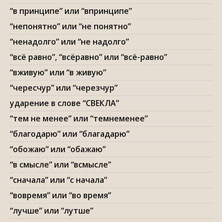
“в принципе” или “впринципе”
“непонятно” или “не понятно”
“ненадолго” или “не надолго”
“всё равно”, “всёравно” или “всё-равно”
“вживую” или “в живую”
“чересчур” или “черезчур”
ударение в слове “СВЕКЛА”
“тем не менее” или “темнеменее”
“благодарю” или “благадарю”
“обожаю” или “обажаю”
“в смысле” или “всмысле”
“сначала” или “с начала”
“вовремя” или “во время”
“лучше” или “лутше”