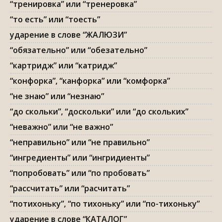
“тренировка” или “тренеровка”
“то есть” или “тоесть”
ударение в слове “ЖАЛЮЗИ”
“обязательно” или “обезательно”
“картридж” или “катридж”
“конфорка”, “канфорка” или “комфорка”
“не знаю” или “незнаю”
“до скольки”, “доскольки” или “до скольких”
“неважно” или “не важно”
“неправильно” или “не правильно”
“ингредиенты” или “ингридиенты”
“попробовать” или “по пробовать”
“рассчитать” или “расчитать”
“потихоньку”, “по тихоньку” или “по-тихоньку”
ударение в слове “КАТАЛОГ”