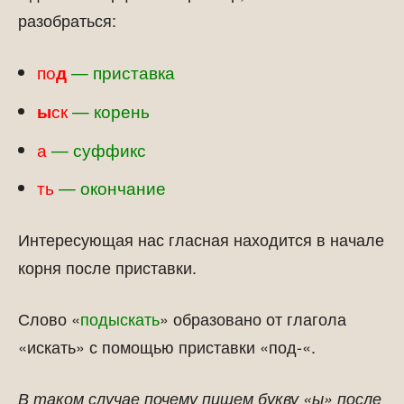
разобраться:
по
д
— приставка
ы
ск
— корень
а
— суффикс
ть
— окончание
Интересующая нас гласная находится в начале
корня после приставки.
Слово «
подыскать
» образовано от глагола
«искать» с помощью приставки «под-«.
В таком случае почему пишем букву «ы» после