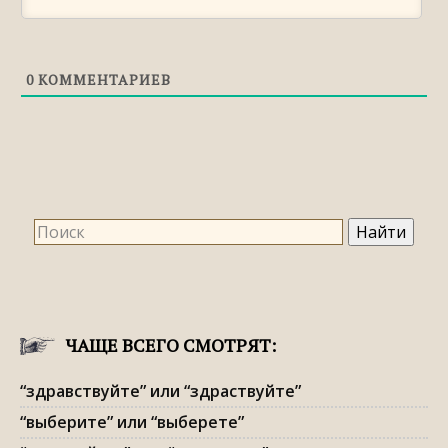
Правильное правописание: «красотулька»
или «красатулька»
Правильное правописание:
0
КОММЕНТАРИЕВ
«искусственный», «искусственый» или
«исскуственный»
Правильное правописание: «нельзя» или
«нильзя»
Правильное правописание: «стесняться»,
«стестняться» или «стеснятся»
ЧАЩЕ ВСЕГО СМОТРЯТ:
“здравствуйте” или “здраствуйте”
“выберите” или “выберете”