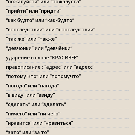
“пожалуйста” или “пожалуста”
“прийти” или “придти”
“как будто” или “как-будто”
“впоследствии” или “в последствии”
“так же” или “также”
“девчонки” или “девчёнки”
ударение в слове “КРАСИВЕЕ”
правописание : “адрес” или “адресс”
“потому что” или “потомучто”
“погода” или “пагода”
“в виду” или “ввиду”
“сделать” или “зделать”
“ничего” или “ни чего”
“нравится” или “нравиться”
“зато” или “за то”