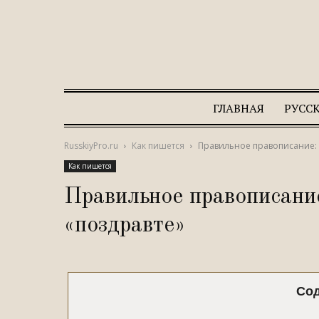
ГЛАВНАЯ
РУСС
RusskiyPro.ru
Как пишется
Правильное правописание: 
Как пишется
Правильное правописание
«поздравте»
Со