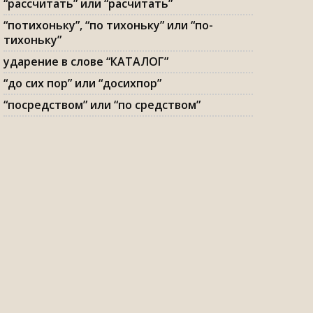
“рассчитать” или “расчитать”
“потихоньку”, “по тихоньку” или “по-
тихоньку”
ударение в слове “КАТАЛОГ”
“до сих пор” или “досихпор”
“посредством” или “по средством”