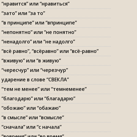
“нравится” или “нравиться”
“зато” или “за то”
“в принципе” или “впринципе”
“непонятно” или “не понятно”
“ненадолго” или “не надолго”
“всё равно”, “всёравно” или “всё-равно”
“вживую” или “в живую”
“чересчур” или “черезчур”
ударение в слове “СВЕКЛА”
“тем не менее” или “темнеменее”
“благодарю” или “благадарю”
“обожаю” или “обажаю”
“в смысле” или “всмысле”
“сначала” или “с начала”
“вовремя” или “во время”