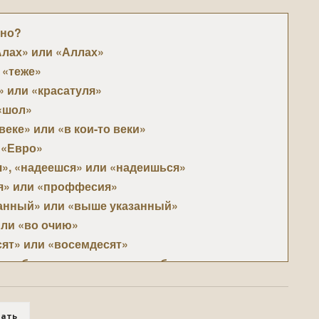
ьно?
Алах» или «Аллах»
 «теже»
 или «красатуля»
«шол»
веке» или «в кои-то веки»
 «Евро»
», «надеешся» или «надеишься»
я» или «проффесия»
анный» или «выше указанный»
ли «во очию»
ят» или «восемдесят»
асибо» или «за ранее спасибо»
ия» или «досвидание»
 «на зло»
тать