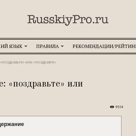
КИЙ ЯЗЫК
ПРАВИЛА
РЕКОМЕНДАЦИИ/РЕЙТИН
RusskiyPro.ru
«поздравьте» или «поздравте»
: «поздравьте» или
9514
держание