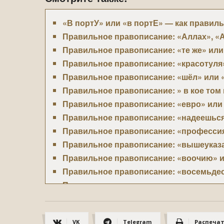
«В портУ» или «в портЕ» — как правил
Правильное правописание: «Аллах», «
Правильное правописание: «те же» или
Правильное правописание: «красотуля»
Правильное правописание: «шёл» или 
Правильное правописание: » в кое том 
Правильное правописание: «евро» или
Правильное правописание: «надеешься
Правильное правописание: «професси
Правильное правописание: «вышеуказ
Правильное правописание: «воочию» и
Правильное правописание: «восемьдес
Правильное правописание: «заранее сп
Правильное правописание: «до свидан
Правильное правописание: «назло» или
VK
Telegram
Распеча