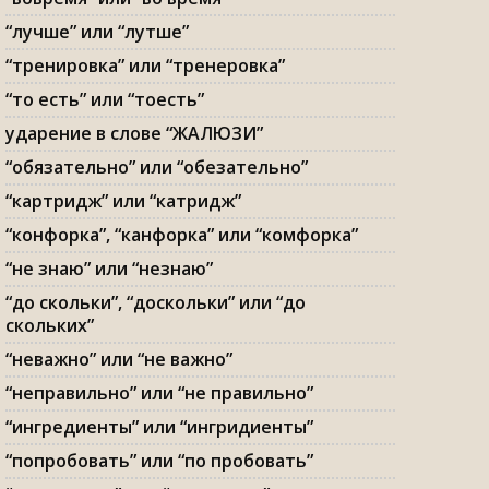
“лучше” или “лутше”
“тренировка” или “тренеровка”
“то есть” или “тоесть”
ударение в слове “ЖАЛЮЗИ”
“обязательно” или “обезательно”
“картридж” или “катридж”
“конфорка”, “канфорка” или “комфорка”
“не знаю” или “незнаю”
“до скольки”, “доскольки” или “до
скольких”
“неважно” или “не важно”
“неправильно” или “не правильно”
“ингредиенты” или “ингридиенты”
“попробовать” или “по пробовать”