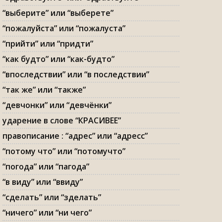
“выберите” или “выберете”
“пожалуйста” или “пожалуста”
“прийти” или “придти”
“как будто” или “как-будто”
“впоследствии” или “в последствии”
“так же” или “также”
“девчонки” или “девчёнки”
ударение в слове “КРАСИВЕЕ”
правописание : “адрес” или “адресс”
“потому что” или “потомучто”
“погода” или “пагода”
“в виду” или “ввиду”
“сделать” или “зделать”
“ничего” или “ни чего”