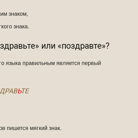
ким знаком,
гкого знака.
здравьте» или «поздравте»?
го языка правильным является первый
ДРАВ
Ь
ТЕ
ов пишется мягкий знак.