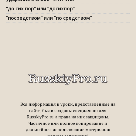
“до сих пор” или “досихпор”
“посредством” или “по средством”
Вся информация и уроки, представленные на
сайте, были созданы специально для
RusskiyPro.ru, а права на них защищены.
Частичное или полное копирование и
дальнейшее использование материалов
ресурса запрещено!