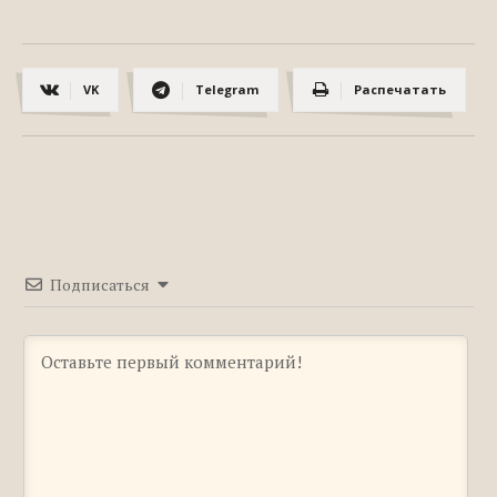
Заблиставший: проверочное слово
Желать: проверочное слово
Жёлтый: проверочное слово
VK
Telegram
Распечатать
Жёлудь: проверочное слово
Жёсткий: проверочное слово
Подписаться