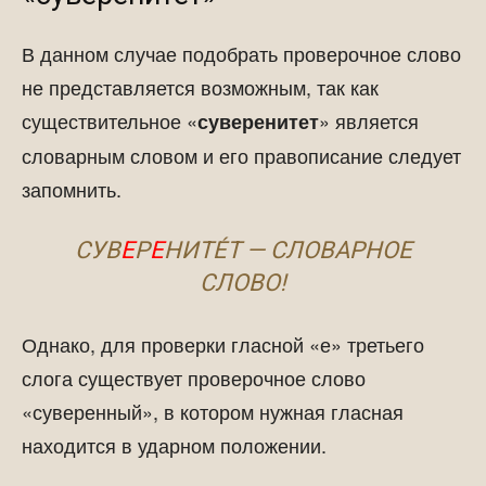
В данном случае подобрать проверочное слово
не представляется возможным, так как
существительное «
» является
суверенитет
словарным словом и его правописание следует
запомнить.
СУВ
Е
Р
Е
НИТЕ́Т — СЛОВАРНОЕ
СЛОВО!
Однако, для проверки гласной «е» третьего
слога существует проверочное слово
«суверенный», в котором нужная гласная
находится в ударном положении.