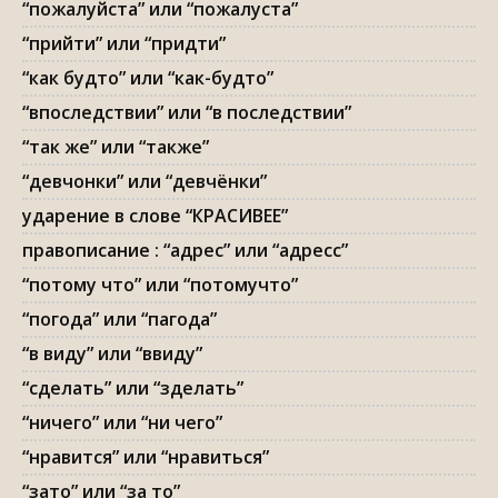
“пожалуйста” или “пожалуста”
“прийти” или “придти”
“как будто” или “как-будто”
“впоследствии” или “в последствии”
“так же” или “также”
“девчонки” или “девчёнки”
ударение в слове “КРАСИВЕЕ”
правописание : “адрес” или “адресс”
“потому что” или “потомучто”
“погода” или “пагода”
“в виду” или “ввиду”
“сделать” или “зделать”
“ничего” или “ни чего”
“нравится” или “нравиться”
“зато” или “за то”