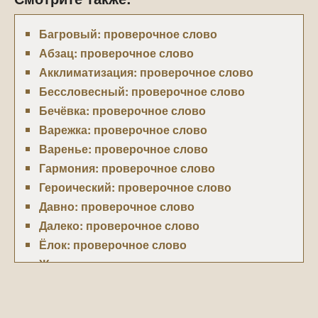
Багровый: проверочное слово
Абзац: проверочное слово
Акклиматизация: проверочное слово
Бессловесный: проверочное слово
Бечёвка: проверочное слово
Варежка: проверочное слово
Варенье: проверочное слово
Гармония: проверочное слово
Героический: проверочное слово
Давно: проверочное слово
Далеко: проверочное слово
Ёлок: проверочное слово
Желание: проверочное слово
Жевать: проверочное слово
Заберу: проверочное слово