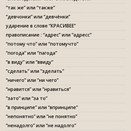
“так же” или “также”
“девчонки” или “девчёнки”
ударение в слове “КРАСИВЕЕ”
правописание : “адрес” или “адресс”
“потому что” или “потомучто”
“погода” или “пагода”
“в виду” или “ввиду”
“сделать” или “зделать”
“ничего” или “ни чего”
“нравится” или “нравиться”
“зато” или “за то”
“в принципе” или “впринципе”
“непонятно” или “не понятно”
“ненадолго” или “не надолго”