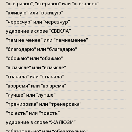
“всё равно”, “всёравно” или “всё-равно”
“вживую” или “в живую”
“чересчур” или “черезчур”
ударение в слове “СВЕКЛА”
“тем не менее” или “темнеменее”
“благодарю” или “благадарю”
“обожаю” или “обажаю”
“в смысле” или “всмысле”
“сначала” или “с начала”
“вовремя” или “во время”
“лучше” или “лутше”
“тренировка” или “тренеровка”
“то есть” или “тоесть”
ударение в слове “ЖАЛЮЗИ”
“обязательно” или “обезательно”