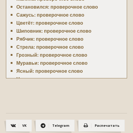
Остановился: проверочное слово
Сажусь: проверочное слово
Цветёт: проверочное слово
Шиповник: проверочное слово
Рябчик: проверочное слово
Стрела: проверочное слово
Грозный: проверочное слово
Муравьи: проверочное слово
Ясный: проверочное слово
Ножка: проверочное слово
Верными: проверочное слово
Компания: проверочное слово
Блеснуть: проверочное слово
Разорить: проверочное слово
Свищу: проверочное слово
VK
Telegram
Распечатать
Кружка: проверочное слово