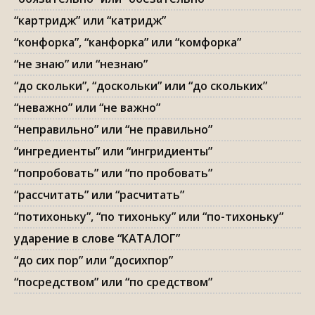
“картридж” или “катридж”
“конфорка”, “канфорка” или “комфорка”
“не знаю” или “незнаю”
“до скольки”, “доскольки” или “до скольких”
“неважно” или “не важно”
“неправильно” или “не правильно”
“ингредиенты” или “ингридиенты”
“попробовать” или “по пробовать”
“рассчитать” или “расчитать”
“потихоньку”, “по тихоньку” или “по-тихоньку”
ударение в слове “КАТАЛОГ”
“до сих пор” или “досихпор”
“посредством” или “по средством”