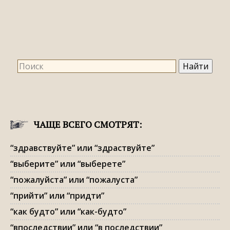
ЧАЩЕ ВСЕГО СМОТРЯТ:
“здравствуйте” или “здраствуйте”
“выберите” или “выберете”
“пожалуйста” или “пожалуста”
“прийти” или “придти”
“как будто” или “как-будто”
“впоследствии” или “в последствии”